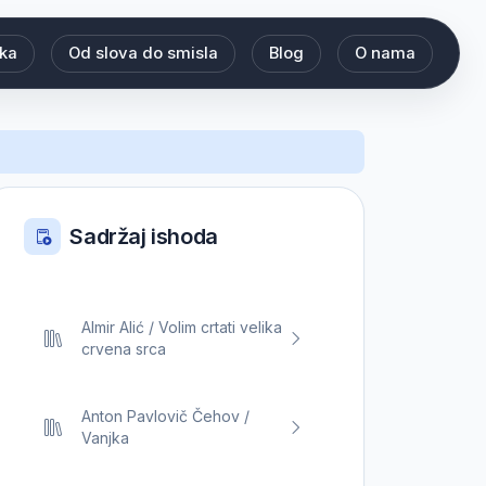
eka
Od slova do smisla
Blog
O nama
Sadržaj ishoda
Almir Alić / Volim crtati velika
crvena srca
Anton Pavlovič Čehov /
Vanjka