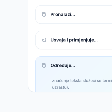
Pronalazi...
Usvaja i primjenjuje...
Određuje...
značenje teksta služeći se termi
uzrastu).
Novinski žanrovi (kolumne, repo
pjesme...