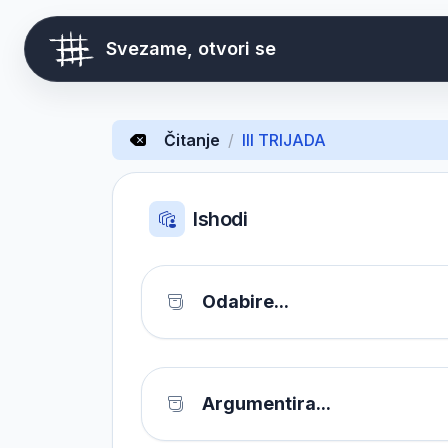
Svezame, otvori se
Čitanje
/
III TRIJADA
Ishodi
Odabire...
Argumentira...