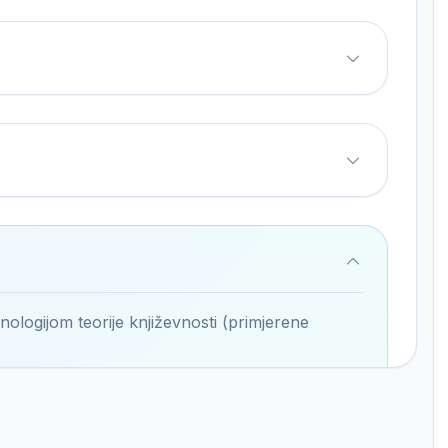
nologijom teorije književnosti (primjerene
rtaže, predavanja, analize), priče,