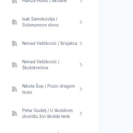
Hamza Humo / Akvarel
Isak Samokovlija /
Solomunovo slovo
Nenad Veličković / Brojalica
Nenad Veličković /
Školokrečina
Nikola Šop / Poziv dragom
Isusu
Petar Gudelj / U školskom
dvorištu živi školski tenk