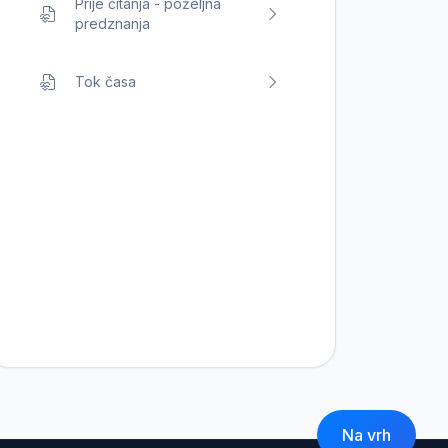
Prije čitanja - poželjna
predznanja
Tok časa
Na vrh