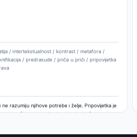
ija / intertekstualnost / kontrast / metafora /
nifikacija / predrasude / priča u priči / pripovijetka
prava
i ne razumiju njihove potrebe i želje. Pripovijetka je
bog toga što otvara pitanje utjecaja društva na
etne pojedincu svoje zakone, ko čini društvo, ko
o odstupi od njih itd. Bitno je da djeca prije nego