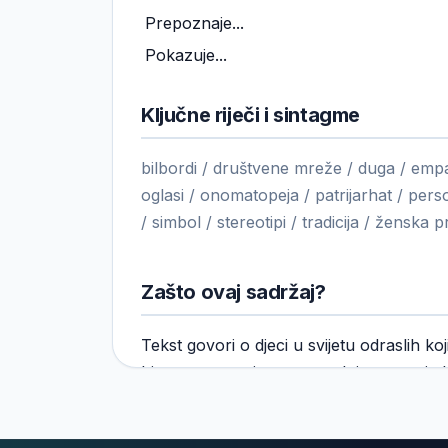
Prepoznaje...
Pokazuje...
Ključne riječi i sintagme
bilbordi / društvene mreže / duga / empat
oglasi / onomatopeja / patrijarhat / perso
/ simbol / stereotipi / tradicija / ženska 
Zašto ovaj sadržaj?
Tekst govori o djeci u svijetu odraslih koj
bitna ne samo iz te perspektive nego i z
pojedinca: šta se desi kada društvo nam
piše nepisana pravila, šta se desi kad nek