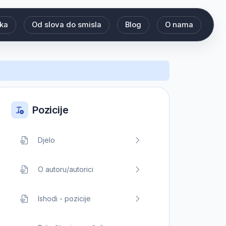
eka
Od slova do smisla
Blog
O nama
Pozicije
Djelo
O autoru/autorici
Ishodi - pozicije