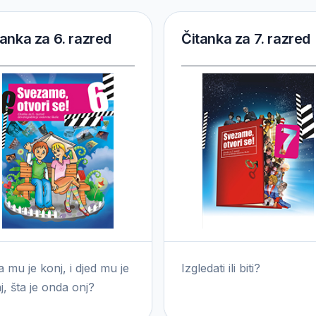
tanka za 6. razred
Čitanka za 7. razred
a mu je konj, i djed mu je
Izgledati ili biti?
j, šta je onda onj?