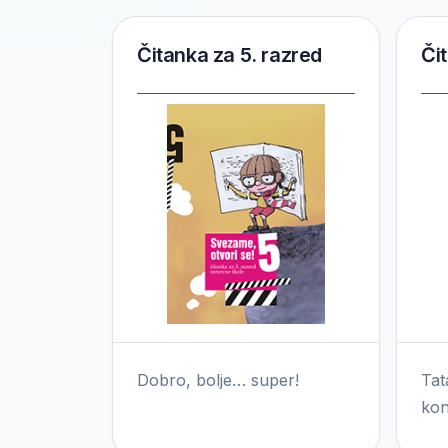
Čitanka za 5. razred
Či
Dobro, bolje… super!
Tat
kon