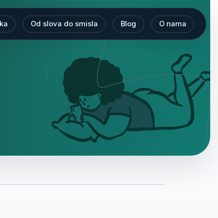
eka
Od slova do smisla
Blog
O nama