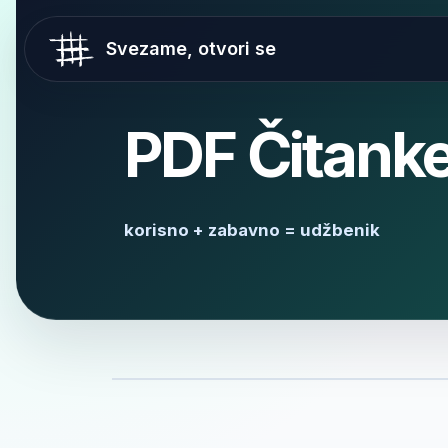
Svezame, otvori se
PDF Čitanke 5
korisno + zabavno = udžbenik