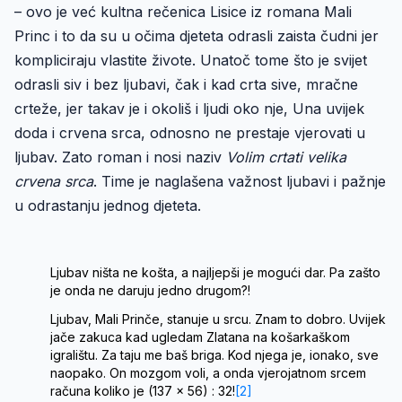
– ovo je već kultna rečenica Lisice iz romana Mali
Princ i to da su u očima djeteta odrasli zaista čudni jer
kompliciraju vlastite živote. Unatoč tome što je svijet
odrasli siv i bez ljubavi, čak i kad crta sive, mračne
crteže, jer takav je i okoliš i ljudi oko nje, Una uvijek
doda i crvena srca, odnosno ne prestaje vjerovati u
ljubav. Zato roman i nosi naziv
Volim crtati velika
crvena srca
. Time je naglašena važnost ljubavi i pažnje
u odrastanju jednog djeteta.
Ljubav ništa ne košta, a najljepši je mogući dar. Pa zašto
je onda ne daruju jedno drugom?!
Ljubav, Mali Prinče, stanuje u srcu. Znam to dobro. Uvijek
jače zakuca kad ugledam Zlatana na košarkaškom
igralištu. Za taju me baš briga. Kod njega je, ionako, sve
naopako. On mozgom voli, a onda vjerojatnom srcem
računa koliko je (137 x 56) : 32!
[2]