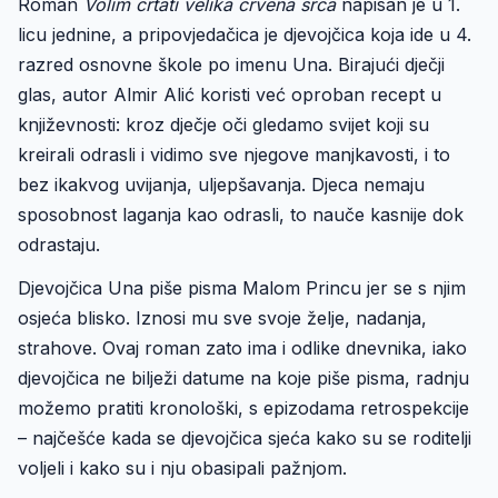
Roman
Volim crtati velika crvena srca
napisan je u 1.
licu jednine, a pripovjedačica je djevojčica koja ide u 4.
razred osnovne škole po imenu Una. Birajući dječji
glas, autor Almir Alić koristi već oproban recept u
književnosti: kroz dječje oči gledamo svijet koji su
kreirali odrasli i vidimo sve njegove manjkavosti, i to
bez ikakvog uvijanja, uljepšavanja. Djeca nemaju
sposobnost laganja kao odrasli, to nauče kasnije dok
odrastaju.
Djevojčica Una piše pisma Malom Princu jer se s njim
osjeća blisko. Iznosi mu sve svoje želje, nadanja,
strahove. Ovaj roman zato ima i odlike dnevnika, iako
djevojčica ne bilježi datume na koje piše pisma, radnju
možemo pratiti kronološki, s epizodama retrospekcije
– najčešće kada se djevojčica sjeća kako su se roditelji
voljeli i kako su i nju obasipali pažnjom.