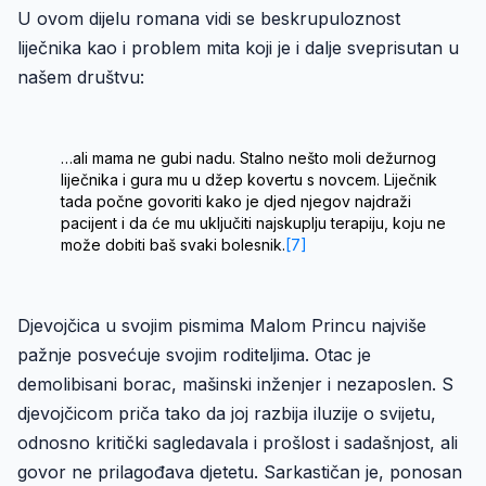
U ovom dijelu romana vidi se beskrupuloznost
liječnika kao i problem mita koji je i dalje sveprisutan u
našem društvu:
…ali mama ne gubi nadu. Stalno nešto moli dežurnog
liječnika i gura mu u džep kovertu s novcem. Liječnik
tada počne govoriti kako je djed njegov najdraži
pacijent i da će mu uključiti najskuplju terapiju, koju ne
može dobiti baš svaki bolesnik.
[7]
Djevojčica u svojim pismima Malom Princu najviše
pažnje posvećuje svojim roditeljima. Otac je
demolibisani borac, mašinski inženjer i nezaposlen. S
djevojčicom priča tako da joj razbija iluzije o svijetu,
odnosno kritički sagledavala i prošlost i sadašnjost, ali
govor ne prilagođava djetetu. Sarkastičan je, ponosan