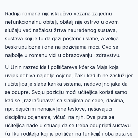
Radnja romana nije isključivo vezana za jednu
nefunkcionalnu obitelj, obitelj nije ostrvo u ovom
slučaju već nažalost žrtva neuređenog sustava,
sustava koji je tu da gazi poštene i slabe, a veliča
beskrupulozne i one na pozicijama moći. Ovo se
najbolje u romanu vidi u obrazovanju i zdravstvu.
U Unin razred ide i političareva kćerka Maja koja
uvijek dobiva najbolje ocjene, čak i kad ih ne zasluži jer
i učiteljica je slaba karika sistema, nedovoljno jaka da
se odupre. Svoju poziciju moći učiteljica koristi samo
kad se „razračunava“ sa slabijima od sebe, đacima,
npr. dajući im nenajavljene testove, rješavajući
disciplinu ocjenama, vičući na njih. Dva puta se
učiteljica nađe u situaciji da se treba oduprijeti sustavu
(u liku roditelja koji je političar na funkciji) i oba puta se