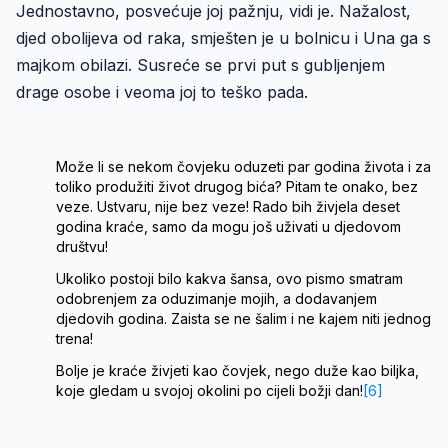
Jednostavno, posvećuje joj pažnju, vidi je. Nažalost,
djed obolijeva od raka, smješten je u bolnicu i Una ga s
majkom obilazi. Susreće se prvi put s gubljenjem
drage osobe i veoma joj to teško pada.
Može li se nekom čovjeku oduzeti par godina života i za
toliko produžiti život drugog bića? Pitam te onako, bez
veze. Ustvaru, nije bez veze! Rado bih živjela deset
godina kraće, samo da mogu još uživati u djedovom
društvu!
Ukoliko postoji bilo kakva šansa, ovo pismo smatram
odobrenjem za oduzimanje mojih, a dodavanjem
djedovih godina. Zaista se ne šalim i ne kajem niti jednog
trena!
Bolje je kraće živjeti kao čovjek, nego duže kao biljka,
koje gledam u svojoj okolini po cijeli božji dan!
[6]