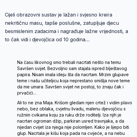
Cijeli obrazovni sustav je lažan i svjesno kreira
nekritičnu masu, tapše poslušne, zatupljuje djecu
besmislenim zadacima i nagrađuje lažne vrijednosti, a
to čak vidi i djevojčica od 10 godina…
Na času likovnog smo trebali nacrtati nešto na temu
Savršen svijet. Bezvoljno sam stajala ispred blještavog
papira. Nisam imala ideju šta da nacrtam. Mrzim glupave
teme i našu učiteljicu koja neprestano smišlja nove teme
da me umara. Savršen svijet ne postoji, to znaju čak i
prvačići…
Ali to ne zna Maja. Krišom gledam njen crtež i vidim plavo
nebo, bez oblaka, cvjetnu livadu, malenu djevojčicu s
ružnim cvikama koju za ruku drže roditelji. Iza njih je
nacrtan ogroman džip, parkiran usred travnjaka, a da
nijedan cvijet iza njega nije polomljen. Kako je lijepo biti
glup. Nacrtala je kišu koja pada na cvijeće, a na nebu