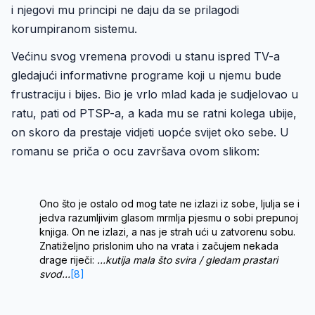
i njegovi mu principi ne daju da se prilagodi
korumpiranom sistemu.
Većinu svog vremena provodi u stanu ispred TV-a
gledajući informativne programe koji u njemu bude
frustraciju i bijes. Bio je vrlo mlad kada je sudjelovao u
ratu, pati od PTSP-a, a kada mu se ratni kolega ubije,
on skoro da prestaje vidjeti uopće svijet oko sebe. U
romanu se priča o ocu završava ovom slikom:
Ono što je ostalo od mog tate ne izlazi iz sobe, ljulja se i
jedva razumljivim glasom mrmlja pjesmu o sobi prepunoj
knjiga. On ne izlazi, a nas je strah ući u zatvorenu sobu.
Znatiželjno prislonim uho na vrata i začujem nekada
drage riječi:
…kutija mala što svira / gledam prastari
svod…
[8]