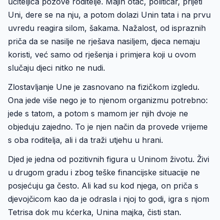
učiteljica pozove roditelje. Majin otac, političar, prijeti
Uni, dere se na nju, a potom dolazi Unin tata i na prvu
uvredu reagira silom, šakama. Nažalost, od ispraznih
priča da se nasilje ne rješava nasiljem, djeca nemaju
koristi, već samo od rješenja i primjera koji u ovom
slučaju djeci nitko ne nudi.
Zlostavljanje Une je zasnovano na fizičkom izgledu.
Ona jede više nego je to njenom organizmu potrebno:
jede s tatom, a potom s mamom jer njih dvoje ne
objeduju zajedno. To je njen način da provede vrijeme
s oba roditelja, ali i da traži utjehu u hrani.
Djed je jedna od pozitivnih figura u Uninom životu. Živi
u drugom gradu i zbog teške financijske situacije ne
posjećuju ga često. Ali kad su kod njega, on priča s
djevojčicom kao da je odrasla i njoj to godi, igra s njom
Tetrisa dok mu kćerka, Unina majka, čisti stan.