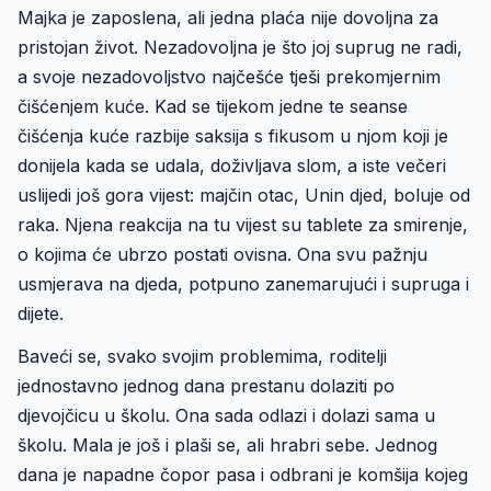
Majka je zaposlena, ali jedna plaća nije dovoljna za
pristojan život. Nezadovoljna je što joj suprug ne radi,
a svoje nezadovoljstvo najčešće tješi prekomjernim
čišćenjem kuće. Kad se tijekom jedne te seanse
čišćenja kuće razbije saksija s fikusom u njom koji je
donijela kada se udala, doživljava slom, a iste večeri
uslijedi još gora vijest: majčin otac, Unin djed, boluje od
raka. Njena reakcija na tu vijest su tablete za smirenje,
o kojima će ubrzo postati ovisna. Ona svu pažnju
usmjerava na djeda, potpuno zanemarujući i supruga i
dijete.
Baveći se, svako svojim problemima, roditelji
jednostavno jednog dana prestanu dolaziti po
djevojčicu u školu. Ona sada odlazi i dolazi sama u
školu. Mala je još i plaši se, ali hrabri sebe. Jednog
dana je napadne čopor pasa i odbrani je komšija kojeg