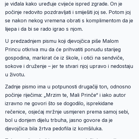
je viđala kako uređuje cvijeće ispred zgrade. On je
počinje redovito pozdravljati i smiješiti joj se. Potom joj
se nakon nekog vremena obrati s komplimentom da je
lijepa i da bi se rado igrao s njom.
U predzadnjem pismu koji djevojčica piše Malom
Princu otkriva mu da će prihvatiti ponudu starijeg
gospodina, markirat će iz škole, i otići na sendviče,
sokove i druženje – jer te stvari njoj upravo i nedostaju
u životu.
Zadnje pismo ima u potpunosti drugačiji ton, odnosno
počinje riječima: „Mrzim te, Mali Prinče“ i iako autor
izravno ne govori što se dogodilo, isprekidane
rečenice, osjećaj mržnje usmjeren prema samoj sebi,
bol u donjem dijelu trbuha, jasno govore da je
djevojčica bila žrtva pedofila iz komšiluka.