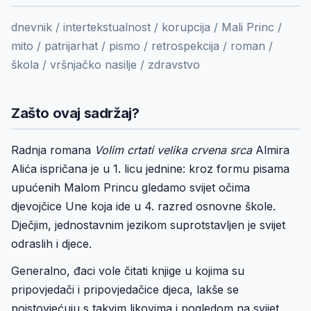
dnevnik / intertekstualnost / korupcija / Mali Princ /
mito / patrijarhat / pismo / retrospekcija / roman /
škola / vršnjačko nasilje / zdravstvo
Zašto ovaj sadržaj?
Radnja romana
Volim crtati velika crvena srca
Almira
Alića ispričana je u 1. licu jednine: kroz formu pisama
upućenih Malom Princu gledamo svijet očima
djevojčice Une koja ide u 4. razred osnovne škole.
Dječjim, jednostavnim jezikom suprotstavljen je svijet
odraslih i djece.
Generalno, đaci vole čitati knjige u kojima su
pripovjedači i pripovjedačice djeca, lakše se
poistovjećuju s takvim likovima i pogledom na svijet.