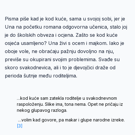
Pisma piše kad je kod kuće, sama u svojoj sobi, jer je
Una na početku romana odgovorna učenica, stalo joj
je do školskih obveza i ocjena. Zašto se kod kuće
osjeća usamljeno? Una živi s ocem i majkom. Iako je
oboje vole, ne obraćaju pažnju dovoljno na nju,
previše su okupirani svojim problemima. Svađe su
skoro svakodnevica, ali i to je djevojčici draže od
perioda šutnje među roditeljima.
…kod kuće sam zatekla roditelje u svakodnevnom
raspoloženju. Slike ima, tona nema. Opet ne pričaju iz
nekog glupavog razloga.
…volim kad govore, pa makar i glupe narodne izreke.
[3]