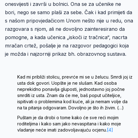
onesvijesti i završi u bolnici. Ona se za učenike ne
bori, nego se samo plaši za sebe. Čak i kad primijeti da
s našom pripovjedačicom Unom nešto nije u redu, ona
razgovara s njom, ali ne dovoljno zainteresirano da
pomogne, a kada učenica „iskoči iz tračnica“, nacrta
mračan crtež, pošalje je na razgovor pedagogici koja
je možda i najzorniji prikaz bh. obrazovnog sustava.
Kad mi približi stolicu, prevrće mi se u želucu. Smrdi joj iz
usta dok govori. Uopšte je ne slušam. Kad osoba
neprekidno ponavlja gluposti, jednostavno joj počne
smrditi iz usta. Znam da će me, baš poput učiteljice,
ispitivati o problemima kod kuće, ali ja nemam volje da
na ta pitanja odgovaram. Dovoljno je što ih živim. (…)
Puštam je da drobi o tome kako će sve reći mojim
roditeljima i kako sam jako nevaspitana i kako moje
vladanje neće imati zadovoljavajuću ocjenu.
[4]