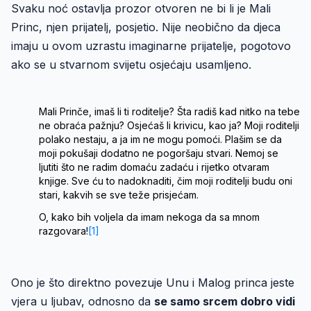
Svaku noć ostavlja prozor otvoren ne bi li je Mali
Princ, njen prijatelj, posjetio. Nije neobično da djeca
imaju u ovom uzrastu imaginarne prijatelje, pogotovo
ako se u stvarnom svijetu osjećaju usamljeno.
Mali Prinče, imaš li ti roditelje? Šta radiš kad nitko na tebe
ne obraća pažnju? Osjećaš li krivicu, kao ja? Moji roditelji
polako nestaju, a ja im ne mogu pomoći. Plašim se da
moji pokušaji dodatno ne pogoršaju stvari. Nemoj se
ljutiti što ne radim domaću zadaću i rijetko otvaram
knjige. Sve ću to nadoknaditi, čim moji roditelji budu oni
stari, kakvih se sve teže prisjećam.
O, kako bih voljela da imam nekoga da sa mnom
razgovara!
[1]
Ono je što direktno povezuje Unu i Malog princa jeste
vjera u ljubav, odnosno da
se samo srcem dobro vidi