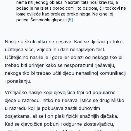
nema niti jednog oblaka. Nacrtani tata nosi kravatu, a
pošao je na izlet s porodicom. I to džipom, čiji točkovi ne
lome cvijeće kad prelaze preko njega. Ne gine joj
petica. Šampionki gluposti!
[5]
Nasilje u školi nitko ne rješava. Kad se dječaci potuku,
učiteljica viče, vrijeđa ih i dan nenajavljen test.
Učiteljicino nasilje je i gore jer dolazi od nekoga tko bi
trebao biti primjer kako se nesporazumi rješavaju,
nekoga tko bi trebao učiti djecu nenasilnoj komunikaciji
i ponašanju.
Vršnjačko nasilje koje djevojčica trpi od popularne
djece u razredu, nitko ne rješava. Ističe se drug Miško
u razredu koji je pokušava zaštiti duhovitim
dosjetkama, ali se i on plaši fizički snažnijih dječaka.
Kad se djevojčica pobuni i odgurne zlostavljačicu,