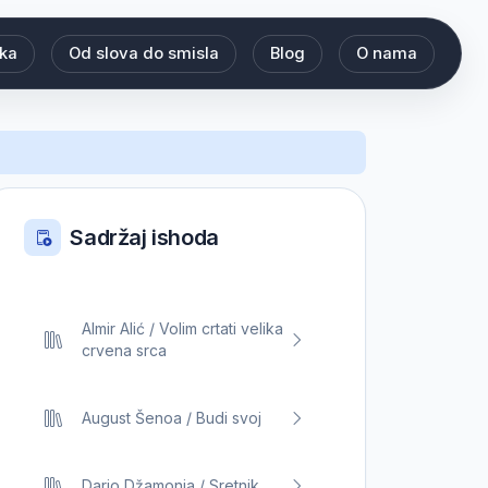
eka
Od slova do smisla
Blog
O nama
Sadržaj ishoda
Almir Alić / Volim crtati velika
crvena srca
August Šenoa / Budi svoj
Dario Džamonja / Sretnik