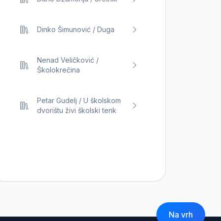
Dinko Šimunović / Duga
Nenad Veličković /
Školokrečina
Petar Gudelj / U školskom
dvorištu živi školski tenk
Na vrh