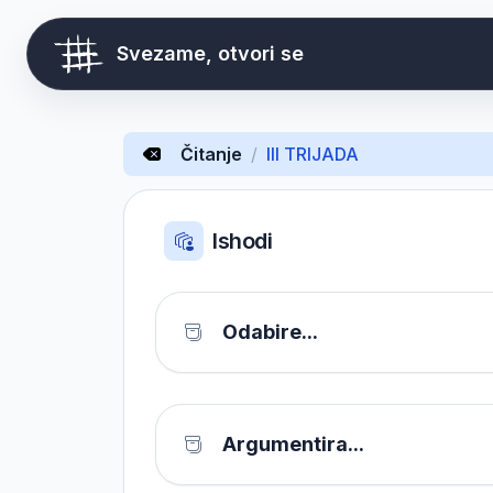
Svezame, otvori se
Čitanje
/
III TRIJADA
Ishodi
Odabire...
Argumentira...