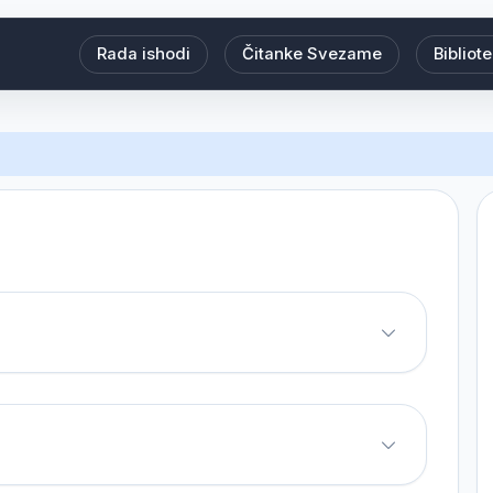
Rada ishodi
Čitanke Svezame
Bibliot