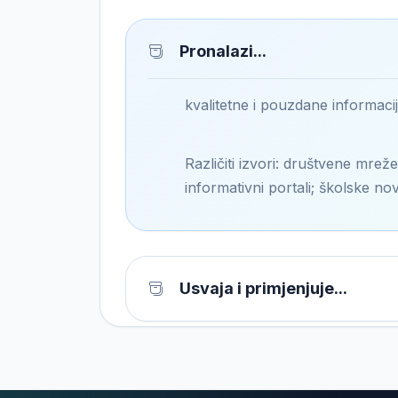
Pronalazi...
kvalitetne i pouzdane informacije
Različiti izvori: društvene mreže
informativni portali; školske no
Usvaja i primjenjuje...
Određuje...