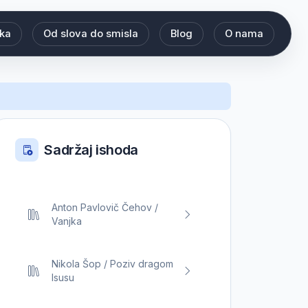
eka
Od slova do smisla
Blog
O nama
Sadržaj ishoda
Anton Pavlovič Čehov /
Vanjka
Nikola Šop / Poziv dragom
Isusu