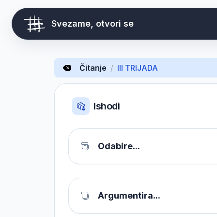
Svezame, otvori se
Čitanje
/
III TRIJADA
Ishodi
Odabire...
Argumentira...