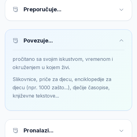
Preporučuje...
Povezuje...
pročitano sa svojim iskustvom, vremenom i
okruženjem u kojem živi.
Slikovnice, priče za djecu, enciklopedije za
djecu (npr. 1000 zašto...), dječije časopise,
književne tekstove...
Pronalazi...