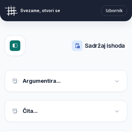
Izbornik
Svezame, otvori se
Sadržaj ishoda
Argumentira...
Čita...