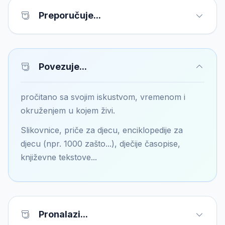
Preporučuje...
Povezuje...
pročitano sa svojim iskustvom, vremenom i
okruženjem u kojem živi.
Slikovnice, priče za djecu, enciklopedije za
djecu (npr. 1000 zašto...), dječije časopise,
književne tekstove...
Pronalazi...