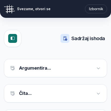
Izbornik
Svezame, otvori se
Sadržaj ishoda
Argumentira...
Čita...