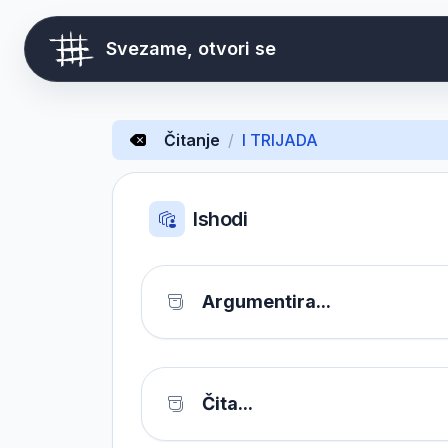
Svezame, otvori se
Čitanje
/
I TRIJADA
Ishodi
Argumentira...
Čita...