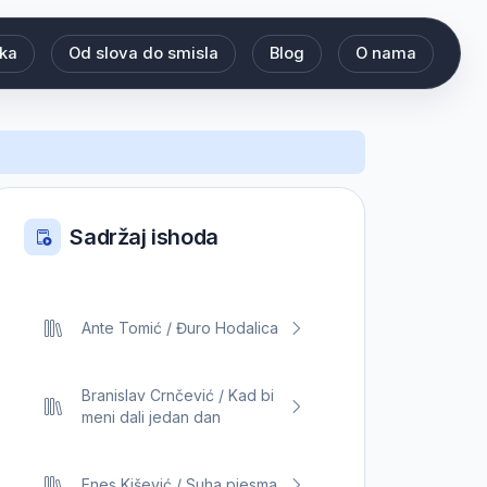
eka
Od slova do smisla
Blog
O nama
Sadržaj ishoda
Ante Tomić / Đuro Hodalica
Branislav Crnčević / Kad bi
meni dali jedan dan
Enes Kišević / Suha pjesma