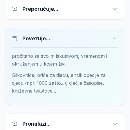
Preporučuje...
Povezuje...
pročitano sa svojim iskustvom, vremenom i
okruženjem u kojem živi.
Slikovnice, priče za djecu, enciklopedije za
djecu (npr. 1000 zašto...), dječije časopise,
književne tekstove...
Pronalazi...