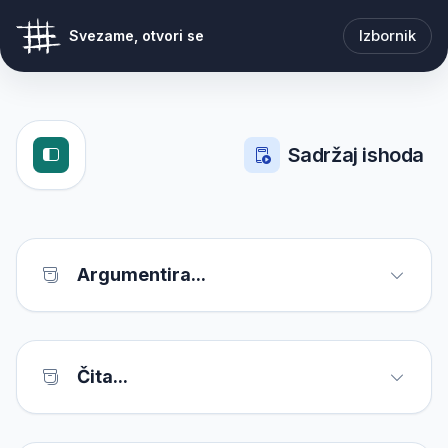
Izbornik
Svezame, otvori se
Sadržaj ishoda
Argumentira...
Čita...