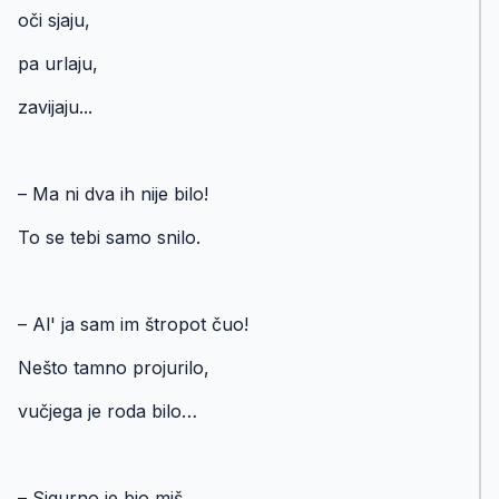
oči sjaju,
pa urlaju,
zavijaju...
– Ma ni dva ih nije bilo!
To se tebi samo snilo.
– Al' ja sam im štropot čuo!
Nešto tamno projurilo,
vučjega je roda bilo…
– Sigurno je bio miš,