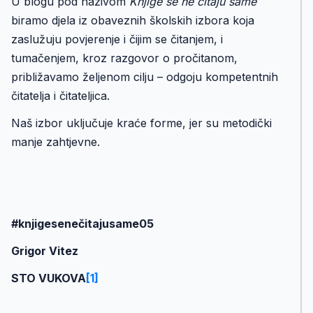
U blogu pod nazivom
Knjige se ne čitaju same
biramo djela iz obaveznih školskih izbora koja
zaslužuju povjerenje i čijim se čitanjem, i
tumačenjem, kroz razgovor o pročitanom,
približavamo željenom cilju – odgoju kompetentnih
čitatelja i čitateljica.
Naš izbor uključuje kraće forme, jer su metodički
manje zahtjevne.
#knjigesenečitajusame05
Grigor Vitez
STO VUKOVA
[1]