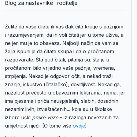
Blog za nastavnike i roditelje
Želite da vaše dijete ili vaš đak čita knjige s pažnjom
i razumijevanjem, da ih voli čitati jer u tome uživa, a
ne jer mu je to obaveza. Najbolji način da vam se
želja ispuni je da čitate skupa i da o pročitanom
razgovarate. Šta god čitali, pitanja su: šta je u
pročitanom bilo vrijedno vaše pažnje, vremena,
strpljenja. Nekad je odgovor očit, a nekad traži
znanje, iskustvo (čitalačko), dovitljivost. Nekad ga,
nažalost prečesto u obaveznim lektirama, nema, jer
ima pjesama i priča neuspješnih, slabih, dosadnih,
nezanimljivih, izvještačenih... koje su u školske
izbore ušle
preko veze
– iz razloga nevezanih za
umjetnost riječi. (O tome više
ovdje
)