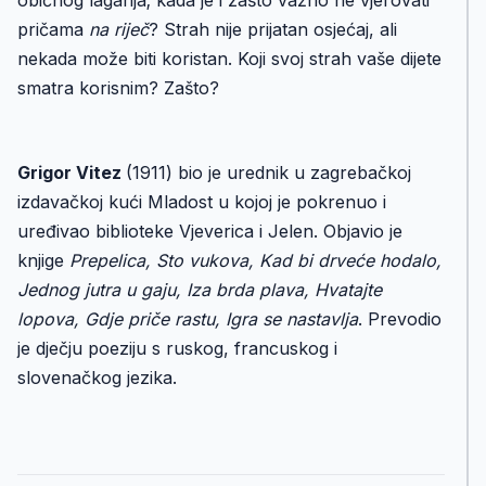
običnog laganja; kada je i zašto važno ne vjerovati
pričama
na riječ
? Strah nije prijatan osjećaj, ali
nekada može biti koristan. Koji svoj strah vaše dijete
smatra korisnim? Zašto?
Grigor Vitez
(1911) bio je urednik u zagrebačkoj
izdavačkoj kući Mladost u kojoj je pokrenuo i
uređivao biblioteke Vjeverica i Jelen. Objavio je
knjige
Prepelica, Sto vukova, Kad bi drveće hodalo,
Jednog jutra u gaju, Iza brda plava, Hvatajte
lopova, Gdje priče rastu, Igra se nastavlja
. Prevodio
je dječju poeziju s ruskog, francuskog i
slovenačkog jezika.