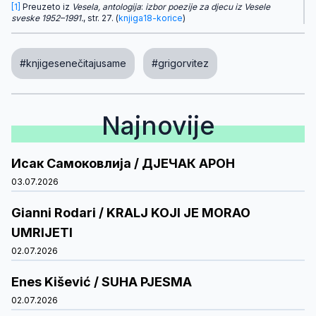
[1]
Preuzeto iz
Vesela, antologija
:
izbor poezije za djecu iz Vesele
sveske 1952–1991.
, str. 27. (
knjiga18-korice
)
#knjigesenečitajusame
#grigorvitez
Najnovije
Исак Самоковлија / ДЈЕЧАК АРОН
03.07.2026
Gianni Rodari / KRALJ KOJI JE MORAO
UMRIJETI
02.07.2026
Enes Kišević / SUHA PJESMA
02.07.2026