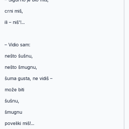
crni miš,
ili – niš'!...
– Vidio sam:
nešto šušnu,
nešto šmugnu,
šuma gusta, ne vidiš –
može biti
šušnu,
šmugnu
poveliki miš!...