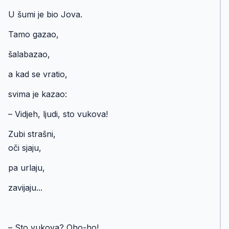
U šumi je bio Jova.
Tamo gazao,
šalabazao,
a kad se vratio,
svima je kazao:
– Vidjeh, ljudi, sto vukova!
Zubi strašni,
oči sjaju,
pa urlaju,
zavijaju...
– Sto vukova? Oho-ho!