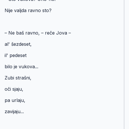
Nije valjda ravno sto?
– Ne baš ravno, – reče Jova –
аl' šezdeset,
il' pedeset
bilo je vukova...
Zubi strašni,
oči sjaju,
pa urlaju,
zavijaju...