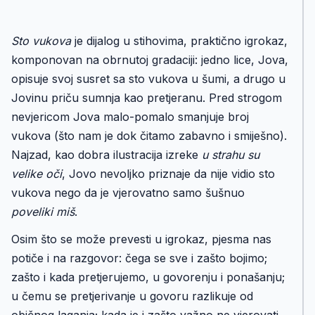
Sto vukova
je dijalog u stihovima, praktično igrokaz,
komponovan na obrnutoj gradaciji: jedno lice, Jova,
opisuje svoj susret sa sto vukova u šumi, a drugo u
Jovinu priču sumnja kao pretjeranu. Pred strogom
nevjericom Jova malo-pomalo smanjuje broj
vukova (što nam je dok čitamo zabavno i smiješno).
Najzad, kao dobra ilustracija izreke
u strahu su
velike oči
, Jovo nevoljko priznaje da nije vidio sto
vukova nego da je vjerovatno samo šušnuo
poveliki miš
.
Osim što se može prevesti u igrokaz, pjesma nas
potiče i na razgovor: čega se sve i zašto bojimo;
zašto i kada pretjerujemo, u govorenju i ponašanju;
u čemu se pretjerivanje u govoru razlikuje od