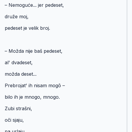
– Nemoguće... jer pedeset,
druže moj,
pedeset je velik broj.
– Možda nije baš pedeset,
аl' dvadeset,
možda deset...
Prebrojat' ih nisam mogô –
bilo ih je mnogo, mnogo.
Zubi strašni,
oči sjaju,
pa urlaju,