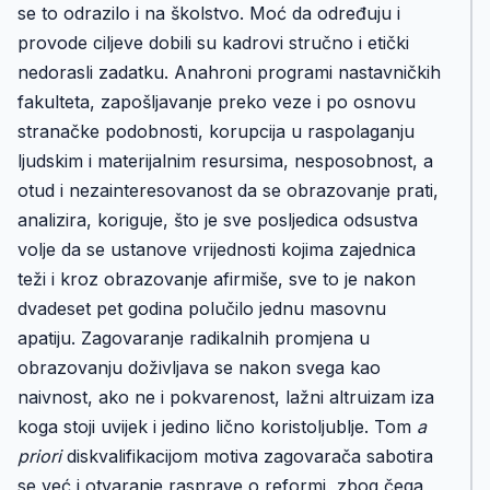
se to odrazilo i na školstvo. Moć da određuju i
provode ciljeve dobili su kadrovi stručno i etički
nedorasli zadatku. Anahroni programi nastavničkih
fakulteta, zapošljavanje preko veze i po osnovu
stranačke podobnosti, korupcija u raspolaganju
ljudskim i materijalnim resursima, nesposobnost, a
otud i nezainteresovanost da se obrazovanje prati,
analizira, koriguje, što je sve posljedica odsustva
volje da se ustanove vrijednosti kojima zajednica
teži i kroz obrazovanje afirmiše, sve to je nakon
dvadeset pet godina polučilo jednu masovnu
apatiju. Zagovaranje radikalnih promjena u
obrazovanju doživljava se nakon svega kao
naivnost, ako ne i pokvarenost, lažni altruizam iza
koga stoji uvijek i jedino lično koristoljublje. Tom
a
priori
diskvalifikacijom motiva zagovarača sabotira
se već i otvaranje rasprave o reformi, zbog čega