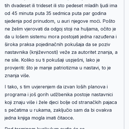
tih dvadeset ili trideset ili sto pedeset mladih ljudi ima
od 45 minuta puta 35 sedmica puta par godina
sjedenja pod prinudom, u auri njegove moći. Pošto
ne želim vjerovati da odgoj stoji na huljama, očito je
da u lošem sistemu mora postojati jedna razuđena i
široka praksa pojedinačnih pokušaja da se poziv
nastavnika (književnosti) veže za autoritet znanja, a
ne sile. Koliko su ti pokušaji uspješni, lako je
provjeriti: što je manje patriotizma u nastavi, to je
znanja više.
I tako, s tim uvjerenjem da izvan loših planova i
programa i još gorih udžbenika postoje nastavnici
koji znaju više i žele djeci bolje od stranačkih pajaca
s pečatima u rukama, zaključio sam da bi ovakva
jedna knjiga mogla imati čitaoce.