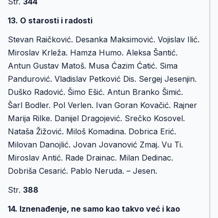
Str.
344
13. O starosti i radosti
Stevan Raičković. Desanka Maksimović. Vojislav Ilić.
Miroslav Krleža. Hamza Humo. Aleksa Šantić.
Antun Gustav Matoš. Musa Ćazim Ćatić. Sima
Pandurović. Vladislav Petković Dis. Sergej Jesenjin.
Duško Radović. Šimo Ešić. Antun Branko Šimić.
Šarl Bodler. Pol Verlen. Ivan Goran Kovačić. Rajner
Marija Rilke. Danijel Dragojević. Srečko Kosovel.
Nataša Žižović. Miloš Komadina. Dobrica Erić.
Milovan Danojlić. Jovan Jovanović Zmaj. Vu Ti.
Miroslav Antić. Rade Drainac. Milan Dedinac.
Dobriša Cesarić. Pablo Neruda. – Jesen.
Str.
388
14. Iznenađenje, ne samo kao takvo već i kao