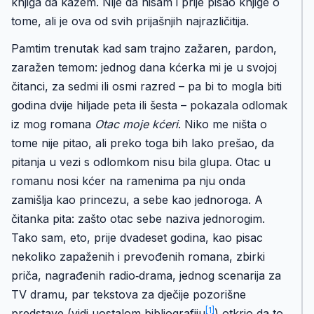
knjiga da kažem. Nije da nisam i prije pisao knjige o
tome, ali je ova od svih prijašnjih najrazličitija.
Pamtim trenutak kad sam trajno zažaren, pardon,
zaražen temom: jednog dana kćerka mi je u svojoj
čitanci, za sedmi ili osmi razred – pa bi to mogla biti
godina dvije hiljade peta ili šesta – pokazala odlomak
iz mog romana
Otac moje kćeri
. Niko me ništa o
tome nije pitao, ali preko toga bih lako prešao, da
pitanja u vezi s odlomkom nisu bila glupa. Otac u
romanu nosi kćer na ramenima pa nju onda
zamišlja kao princezu, a sebe kao jednoroga. A
čitanka pita: zašto otac sebe naziva jednorogim.
Tako sam, eto, prije dvadeset godina, kao pisac
nekoliko zapaženih i prevođenih romana, zbirki
priča, nagrađenih radio‑drama, jednog scenarija za
TV dramu, par tekstova za dječije pozorišne
[1]
predstave (vidi uostalom bibliografiju
) otkrio da to