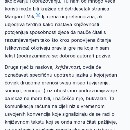
školovanju i obrazovanju. Tu nam od mnogo veće
koristi može biti knjižica od četrdesetak stranica
[6]
Margaret Mik,
tj. njena nepretenciozna, ali
ubjedljiva tvrdnja kako nastava književnosti
potcjenjuje sposobnosti djece da nauče čitati s
razumijevanjem tako što kroz ponovljena čitanja
(slikovnica) otkrivaju pravila igre na koja ih sam
tekst (podrazumijeva se: dobrog autora!) poziva.
Druga riječ iz naslova,
književnost
, ovdje će
označavati specifičnu upotrebu jezika u kojoj jedan
čovjek drugome prenosi svoju misao (uvjerenje,
sumnju, emociju...) uz obostrano podrazumijevanje
da iskaz ne mora biti, i najčešće nije, bukvalan. Ta
komunikacija računa na cijeli niz s vremenom
usvojenih konvencija koje signaliziraju da se radi o
književnom tekstu koji se onda mora čitati pažljivije,
uz opažanje i praćenje signala skrivenih u izboru i