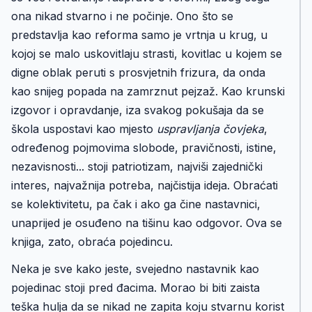
ona nikad stvarno i ne počinje. Ono što se
predstavlja kao reforma samo je vrtnja u krug, u
kojoj se malo uskovitlaju strasti, kovitlac u kojem se
digne oblak peruti s prosvjetnih frizura, da onda
kao snijeg popada na zamrznut pejzaž. Kao krunski
izgovor i opravdanje, iza svakog pokušaja da se
škola uspostavi kao mjesto
uspravljanja čovjeka
,
određenog pojmovima slobode, pravičnosti, istine,
nezavisnosti... stoji patriotizam, najviši zajednički
interes, najvažnija potreba, najčistija ideja. Obraćati
se kolektivitetu, pa čak i ako ga čine nastavnici,
unaprijed je osuđeno na tišinu kao odgovor. Ova se
knjiga, zato, obraća pojedincu.
Neka je sve kako jeste, svejedno nastavnik kao
pojedinac stoji pred đacima. Morao bi biti zaista
teška hulja da se nikad ne zapita koju stvarnu korist