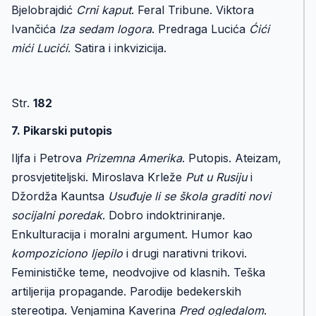
Bjelobrajdić
Crni kaput
. Feral Tribune. Viktora
Ivančića
Iza sedam logora
. Predraga Lucića
Ćići
mići Lucići
. Satira i inkvizicija.
Str.
182
7. Pikarski putopis
Iljfa i Petrova
Prizemna Amerika
. Putopis. Ateizam,
prosvjetiteljski. Miroslava Krleže
Put u Rusiju
i
Džordža Kauntsa
Usuđuje li se škola graditi novi
socijalni poredak
. Dobro indoktriniranje.
Enkulturacija i moralni argument. Humor kao
kompoziciono ljepilo
i drugi narativni trikovi.
Feminističke teme, neodvojive od klasnih. Teška
artiljerija propagande. Parodije bedekerskih
stereotipa. Venjamina Kaverina
Pred ogledalom
.