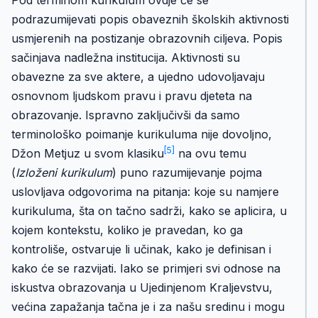
Pod terminom kurikulum ovdje će se
podrazumijevati popis obaveznih školskih aktivnosti
usmjerenih na postizanje obrazovnih ciljeva. Popis
sačinjava nadležna institucija. Aktivnosti su
obavezne za sve aktere, a ujedno udovoljavaju
osnovnom ljudskom pravu i pravu djeteta na
obrazovanje. Ispravno zaključivši da samo
terminološko poimanje kurikuluma nije dovoljno,
[5]
Džon Metjuz u svom klasiku
na ovu temu
(
Izloženi kurikulum
) puno razumijevanje pojma
uslovljava odgovorima na pitanja: koje su namjere
kurikuluma, šta on tačno sadrži, kako se aplicira, u
kojem kontekstu, koliko je pravedan, ko ga
kontroliše, ostvaruje li učinak, kako je definisan i
kako će se razvijati. Iako se primjeri svi odnose na
iskustva obrazovanja u Ujedinjenom Kraljevstvu,
većina zapažanja tačna je i za našu sredinu i mogu