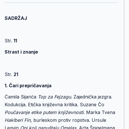
SADRŽAJ
Str.
11
Strast i znanje
Str.
21
1. Čari prepričavanja
Ćamila Sijarića
Top za Fejzagu
. Zajednička jezgra.
Kodukcija. Etička književna kritika. Suzane Čo
Poučavanje etike putem književnosti
. Marka Tvena
Hakl­beri Fin
, burleskom protiv ropstva. Ursule
Legvin
Oni koji napuštaju Omelas
. Arta Špigelmana