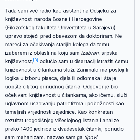
Tada sam već radio kao asistent na Odsjeku za
književnosti naroda Bosne i Hercegovine
(Filozofskog fakulteta Univerziteta u Sarajevu)
upravo stojeći pred obavezom da doktoriram. Ne
mareći za očekivanja starijih kolega da temu
izaberem iz oblasti na koju sam
izabran
, srpska
[3]
književnost,
odlučio sam u disertaciji istražiti čemu
književnost u čitankama služi. Zanimalo me postoji li
logika u izboru pisaca, djela ili odlomaka i šta je
uopšte cilj tog prinudnog čitanja. Odgovor je bio
očekivan: književnost u čitankama, ako ičemu, služi
uglavnom usađivanju patriotizma i pobožnosti kao
temeljnih vrijednosti zajednice. Kao konkretan
rezultat trogodišnjeg višeslojnog listanja i analize
preko 1400 jedinica iz dvadesetak čitanki, ponudio
sam mehanizam, nazvao sam ga
tipovi