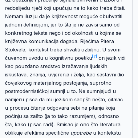
redoslijedu riječi koji upućuju na to kako treba čitati.
Nemam iluziju da je književnost moguće obuhvatiti
jednom definicijom, jer to šta je ne zavisi samo od
konkretnog teksta nego i od okolnosti u kojima se
književna komunikacija događa. Riječima Pitera
Stokvela, kontekst treba shvatiti ozbiljno. U svom
[7]
čuvenom uvodu u kognitivnu poetiku
on jezik vidi
kao pouzdano sredstvo izražavanja ljudskih
iskustava, znanja, uvjerenja i želja, kao sastavni dio
čovjekovog materijalnog postojanja, suprotno
postmodernističkoj sumnji u to. Ne sumnjajući u
namjeru pisca da mu jezikom saopšti nešto, čitalac
u procesu čitanja odgovara sebi na pitanja koja
počinju sa zašto (ja to tako razumijem), odnosno
šta, kako (pisac radi). Smisao je ono što literatura
oblikuje efektima specifične
upotrebe
u kontekstu