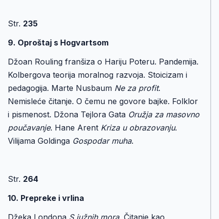
Str.
235
9. Oproštaj s Hogvartsom
Džoan Rouling franšiza o Hariju Poteru. Pandemija.
Kolbergova teorija moralnog razvoja. Stoicizam i
pedagogija. Marte Nusbaum
Ne za profit
.
Nemisleće čitanje. O čemu ne govore bajke. Folklor
i pismenost. Džona Tejlora Gata
Oružja za masovno
poučavanje
. Hane Arent
Kriza u obrazovanju
.
Vilijama Goldinga
Gospodar muha
.
Str.
264
10. Prepreke i vrlina
Džeka Londona
S južnih mora
. Čitanje kao