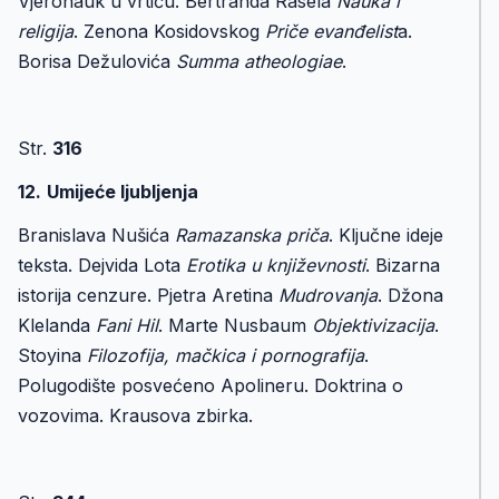
Vjeronauk u vrtiću. Bertranda Rasela
Nauka i
religija
. Zenona Kosidovskog
Priče evanđelist
a.
Borisa Dežulovića
Summa atheologiae
.
Str.
316
12.
Umijeće ljubljenja
Branislava Nušića
Ramazanska priča
. Ključne ideje
teksta. Dejvida Lota
Erotika u književnosti
. Bizarna
istorija cenzure. Pjetra Aretina
Mudrovanja
. Džona
Klelanda
Fani Hil
. Marte Nusbaum
Objektivizacija
.
Stoyina
Filozofija, mačkica i pornografija
.
Polugodište posvećeno Apolineru. Doktrina o
vozovima. Krausova zbirka.