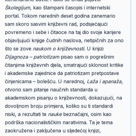
Školegijum
, kao štampani časopis i internetski
portal. Tokom narednih deset godina zanemario
sam skoro sasvim književni rad, podsjećajući
povremeno i sebe i čitaoce na taj dio svoje karijere
objavljujući knjige čudnih naslova, netipičnih za ono
što se zove
naukom o književnosti
. U knjizi
Dijagnoza – patriotizam
pisao sam o pogrešnim
čitanjima književnih djela, smatrajući sklonost kritike
i akademske zajednice da patriotizam pretpostave
činjenicama – bolešću. U narednoj,
Laža i apanaža
,
otvorio sam pitanje naučnih standarda u
akademskom pisanju o književnosti, dokazujući, na
dovoljnom broju primjera, koliko su ti standardi
niski, a rezultati te
nauke
beznačajni, osim kao
podrška nacionalističkim narativima. Ta je tema
zaokružena i zaključena u sljedećoj knjizi,