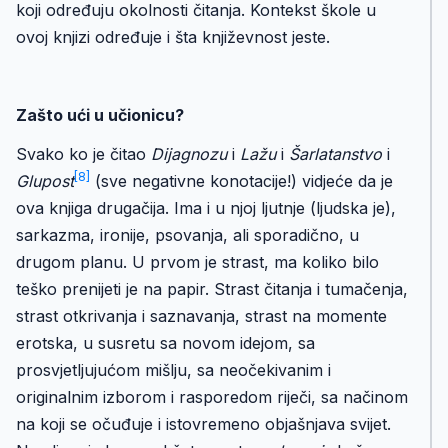
koji određuju okolnosti čitanja. Kontekst škole u
ovoj knjizi određuje i šta književnost jeste.
Zašto ući u učionicu?
Svako ko je čitao
Dijagnozu
i
Lažu
i
Šarlatanstvo
i
[8]
Glupost
(sve negativne konotacije!) vidjeće da je
ova knjiga drugačija. Ima i u njoj ljutnje (ljudska je),
sarkazma, ironije, psovanja, ali sporadično, u
drugom planu. U prvom je strast, ma koliko bilo
teško prenijeti je na papir. Strast čitanja i tumačenja,
strast otkrivanja i saznavanja, strast na momente
erotska, u susretu sa novom idejom, sa
prosvjetljujućom mišlju, sa neočekivanim i
originalnim izborom i rasporedom riječi, sa načinom
na koji se očuđuje i istovremeno objašnjava svijet.