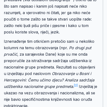
što sam napisao i kanim još napisati neće niko
razumjeti, a vjerovatno ni čitati, jer ga niko neće
poučiti o tome zašto se takve stvari uopšte rade:
zašto neki ljudi pišu priče i pjesme i kako u tom
poslu koriste slova, riječi, jezik.
Iznenađenje tim otkrićem pretočio sam u nekoliko
kolumni na temu obrazovanja (npr.
Po drugi put
prvačić
, za sarajevske Dane) koje su me onda
preporučile za istraživanje sadržaja udžbenika iz
nacionalne grupe predmeta. Rezultati su objavljeni
u izvještaju pod naslovom
Obrazovanje u Bosni i
Hercegovini: Čemu učimo djecu? Analiza sadržaja
[2]
udžbenika nacionalne grupe predmeta
.
Izvještaj je
ukazao na vezu obrazovanja i nacionalizma, ali se
nije bavio specifičnostima književnosti kao oruđa
indoktrinacije.