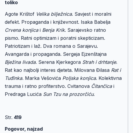
toliko
Agote Krištof
Velika bilježnica
. Savjest i moralni
defekt. Propaganda i književnost. Isaka Babelja
Crvena konjica
i
Benja Krik
. Sarajevsko ratno
pismo. Ratni optimizam i poratni skepticizam.
Patriotizam i laž. Dva romana o Sarajevu.
Avangarda i propaganda. Sergeja Ejzenštajna
Bježina livada
. Serena Kjerkegora
Strah i drhtanje
.
Rat kao najbolji interes djeteta. Milovana Đilasa
Rat i
Tuđinka
. Marka Vešovića
Poljska konjica
. Kolektivna
trauma i ratno profiterstvo. Cvitanova
Čitančica
i
Predraga Lucića
Sun Tzu na prozorčiću
.
Str.
419
Pogovor, najzad