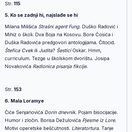
Str.
115
5. Ko se zadnji hi, najslađe se hi
Milana Milišića
Strašni agent Fung
. Duško Radović i
Mihiz o školi. Dva Boja na Kosovu. Bore Ćosića i
Duška Radovića predgovori antologijama. Čitocid.
Štefica Cvek
ili
Judita
?
Šestici
Oskar. Hmm,
curriculum. Tezge u školskom dvorištu. Josipa
Novakovića
Radionica pisanja fikcije
.
Str.
153
6. Mala Loramye
Ćiće Senjanovića
Dorin dnevnik
. Pojam bisocijacije.
Humor i zločin. Borisa Dežulovića
Pjesme iz Lore
.
Motivi operetske bešćutnosti.
Literatortura
. Tanje