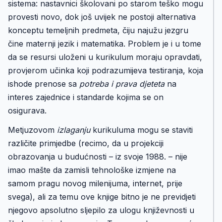
sistema: nastavnici školovani po starom teško mogu
provesti novo, dok još uvijek ne postoji alternativa
konceptu temeljnih predmeta, čiju najužu jezgru
čine maternji jezik i matematika. Problem je i u tome
da se resursi uloženi u kurikulum moraju opravdati,
provjerom učinka koji podrazumijeva testiranja, koja
ishode prenose sa
potreba i prava djeteta
na
interes zajednice i standarde kojima se on
osigurava.
Metjuzovom
izlaganju
kurikuluma mogu se staviti
različite primjedbe (recimo, da u projekciji
obrazovanja u budućnosti – iz svoje 1988. – nije
imao mašte da zamisli tehnološke izmjene na
samom pragu novog milenijuma, internet, prije
svega), ali za temu ove knjige bitno je ne previdjeti
njegovo apsolutno sljepilo za ulogu književnosti u