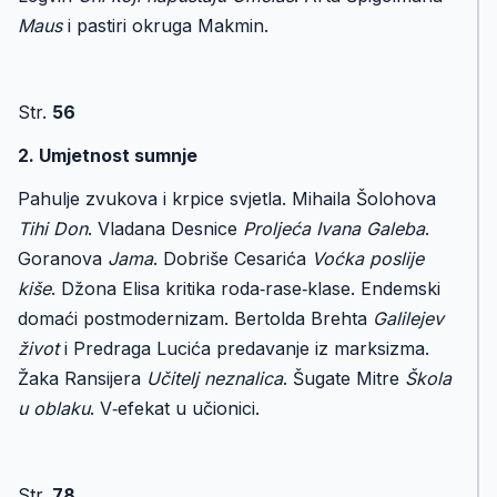
Maus
i pastiri okruga Makmin.
Str.
56
2. Umjetnost sumnje
Pahulje zvukova i krpice svjetla. Mihaila Šolohova
Tihi Don
. Vladana Desnice
Proljeća Ivana Galeba
.
Goranova
Jama
. Dobriše Cesarića
Voćka poslije
kiše
. Džona Elisa kritika roda‑rase‑klase. Endemski
domaći postmodernizam. Bertolda Brehta
Galilejev
život
i Predraga Lucića predavanje iz marksizma.
Žaka Ransijera
Učitelj neznalica
. Šugate Mitre
Škola
u oblaku
. V‑efekat u učionici.
Str.
78