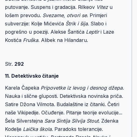
putovanje. Suspens i gradacija. Rilkeov
Vitez
u
lošem prevodu.
Svezame, otvori se
. Primjeri
subverzije: Kolje Mićevića
Štrik i šija
. Slabo i
pogrešno u poeziji. Alekse Šantića
Leptir
i Laze
Kostića
Fruška
. Alibek na Hilandaru.
Str.
292
11. Detektivsko čitanje
Karela Čapeka
Pripovetke iz levog i desnog džepa
.
Nauka i slične gluposti. Detektivska novinska priča.
Satire Džona Vilmota. Budalaštine iz čitanki. Četiri
naše Vikipedije. Očuđenje. Pitanje teorije evolucije...
Šela Silverstejna
Sara Sintija Silvija Stout
. Zdenka
Kodelje
Laička škola
. Paradoks tolerancije.