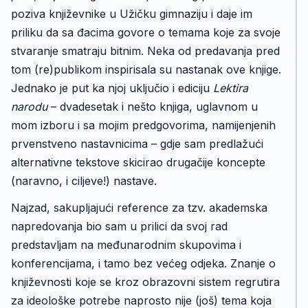
poziva književnike u Užičku gimnaziju i daje im
priliku da sa đacima govore o temama koje za svoje
stvaranje smatraju bitnim. Neka od predavanja pred
tom (re)publikom inspirisala su nastanak ove knjige.
Jednako je put ka njoj uključio i ediciju
Lektira
narodu
– dvadesetak i nešto knjiga, uglavnom u
mom izboru i sa mojim predgovorima, namijenjenih
prvenstveno nastavnicima – gdje sam predlažući
alternativne tekstove skicirao drugačije koncepte
(naravno, i ciljeve!) nastave.
Najzad, sakupljajući reference za tzv. akademska
napredovanja bio sam u prilici da svoj rad
predstavljam na međunarodnim skupovima i
konferencijama, i tamo bez većeg odjeka. Znanje o
književnosti koje se kroz obrazovni sistem regrutira
za ideološke potrebe naprosto nije (još) tema koja