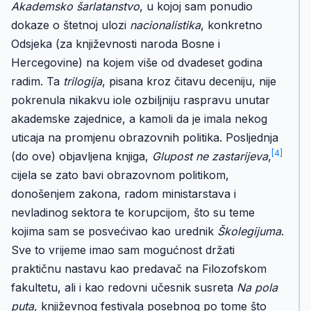
Akademsko šarlatanstvo
, u kojoj sam ponudio
dokaze o štetnoj ulozi
nacionalistika
, konkretno
Odsjeka (za književnosti naroda Bosne i
Hercegovine) na kojem više od dvadeset godina
radim. Ta
trilogija
, pisana kroz čitavu deceniju, nije
pokrenula nikakvu iole ozbiljniju raspravu unutar
akademske zajednice, a kamoli da je imala nekog
uticaja na promjenu obrazovnih politika. Posljednja
[4]
(do ove) objavljena knjiga,
Glupost ne zastarijeva
,
cijela se zato bavi obrazovnom politikom,
donošenjem zakona, radom ministarstava i
nevladinog sektora te korupcijom, što su teme
kojima sam se posvećivao kao urednik
Školegijuma
.
Sve to vrijeme imao sam mogućnost držati
praktičnu nastavu kao predavač na Filozofskom
fakultetu, ali i kao redovni učesnik susreta
Na pola
puta
, književnog festivala posebnog po tome što