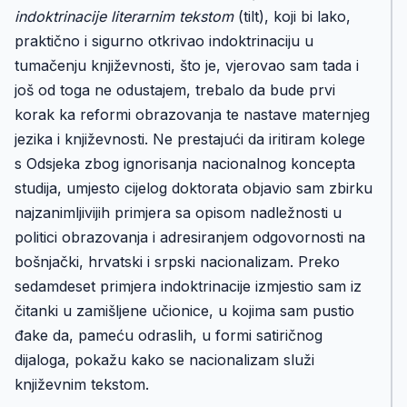
indoktrinacije literarnim tekstom
(tilt), koji bi lako,
praktično i sigurno otkrivao indoktrinaciju u
tumačenju književnosti, što je, vjerovao sam tada i
još od toga ne odustajem, trebalo da bude prvi
korak ka reformi obrazovanja te nastave maternjeg
jezika i književnosti. Ne prestajući da iritiram kolege
s Odsjeka zbog ignorisanja nacionalnog koncepta
studija, umjesto cijelog doktorata objavio sam zbirku
najzanimljivijih primjera sa opisom nadležnosti u
politici obrazovanja i adresiranjem odgovornosti na
bošnjački, hrvatski i srpski nacionalizam. Preko
sedamdeset primjera indoktrinacije izmjestio sam iz
čitanki u zamišljene učionice, u kojima sam pustio
đake da, pameću odraslih, u formi satiričnog
dijaloga, pokažu kako se nacionalizam služi
književnim tekstom.