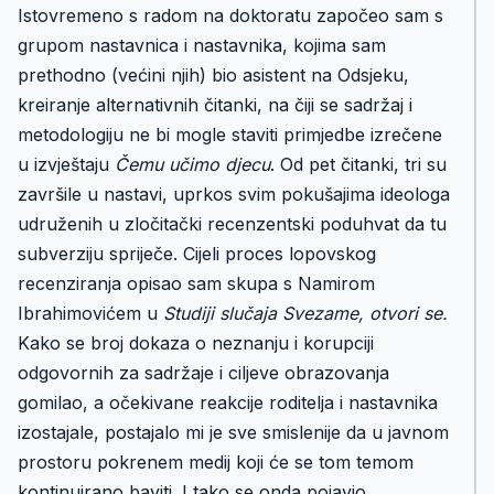
Istovremeno s radom na doktoratu započeo sam s
grupom nastavnica i nastavnika, kojima sam
prethodno (većini njih) bio asistent na Odsjeku,
kreiranje alternativnih čitanki, na čiji se sadržaj i
metodologiju ne bi mogle staviti primjedbe izrečene
u izvještaju
Čemu učimo djecu
. Od pet čitanki, tri su
završile u nastavi, uprkos svim pokušajima ideologa
udruženih u zločitački recenzentski poduhvat da tu
subverziju spriječe. Cijeli proces lopovskog
recenziranja opisao sam skupa s Namirom
Ibrahimovićem u
Studiji slučaja Svezame, otvori se.
Kako se broj dokaza o neznanju i korupciji
odgovornih za sadržaje i ciljeve obrazovanja
gomilao, a očekivane reakcije roditelja i nastavnika
izostajale, postajalo mi je sve smislenije da u javnom
prostoru pokrenem medij koji će se tom temom
kontinuirano baviti. I tako se onda pojavio