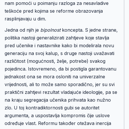
nam pomoći u poimanju razloga za nesavladive
teškoće pred kojima se reforme obrazovanja
rasplinjavaju u dim.
Jedna od njih je
bipolnost
koncepta. S jedne strane,
politika nastoji generalizirati zahtjeve koje stavlja
pred učenike i nastavnike kako bi modelirala novu
generaciju na svoj kalup, s druge nastoji uvažavati
različitost (mogućnosti, želje, potrebe) svakog
pojedinca. Istovremeno, da bi postigla garantovanu
jednakost ona se mora osloniti na univerzalne
vrijednosti, ali to može samo sporadično, jer su svi
praktični zahtjevi rezultat vladajuće ideologije, pa se
na kraju segregacija učenika prihvata kao nužno
zlo. U toj kontradiktornosti gubi se autoritet
argumenta, a uspostavlja kompromis čije uslove
određuje vlast. Reformu također otežava inercija