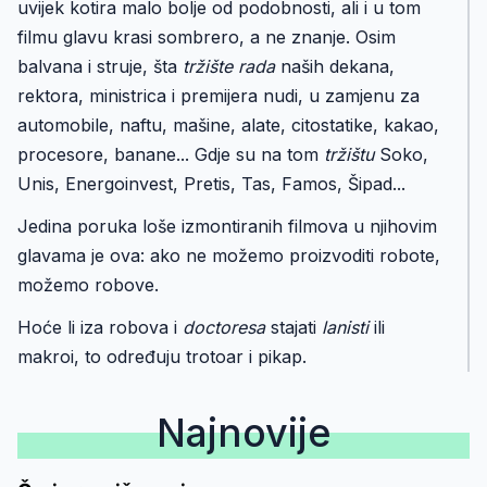
uvijek kotira malo bolje od podobnosti, ali i u tom
filmu glavu krasi sombrero, a ne znanje. Osim
balvana i struje, šta
tržište rada
naših dekana,
rektora, ministrica i premijera nudi, u zamjenu za
automobile, naftu, mašine, alate, citostatike, kakao,
procesore, banane... Gdje su na tom
tržištu
Soko,
Unis, Energoinvest, Pretis, Tas, Famos, Šipad...
Jedina poruka loše izmontiranih filmova u njihovim
glavama je ova: ako ne možemo proizvoditi robote,
možemo robove.
Hoće li iza robova i
doctoresa
stajati
lanisti
ili
makroi, to određuju trotoar i pikap.
Najnovije