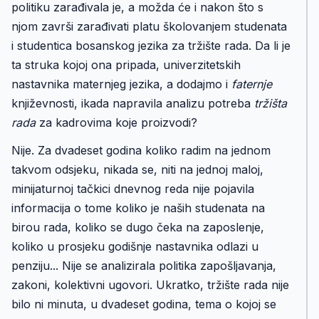
politiku zarađivala je, a možda će i nakon što s
njom završi zarađivati platu školovanjem studenata
i studentica bosanskog jezika za tržište rada. Da li je
ta struka kojoj ona pripada, univerzitetskih
nastavnika maternjeg jezika, a dodajmo i
faternje
književnosti, ikada napravila analizu potreba
tržišta
rada
za kadrovima koje proizvodi?
Nije. Za dvadeset godina koliko radim na jednom
takvom odsjeku, nikada se, niti na jednoj maloj,
minijaturnoj tačkici dnevnog reda nije pojavila
informacija o tome koliko je naših studenata na
birou rada, koliko se dugo čeka na zaposlenje,
koliko u prosjeku godišnje nastavnika odlazi u
penziju... Nije se analizirala politika zapošljavanja,
zakoni, kolektivni ugovori. Ukratko, tržište rada nije
bilo ni minuta, u dvadeset godina, tema o kojoj se