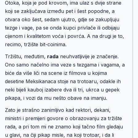
Otoka, koja je pod krovom, ima ulaz s dvije strane
koji se zaključava između pet i šest popodne, a
otvara oko šest, sedam ujutro, gdje se zakupljuju
tezge i vage, pa se onda kupci privlače ili odbijaju
cijenom i kvalitetom voća i povrća. A na drugi je to,
recimo, tržište bit-coinima.
Tržištu, međutim,
rada
neuhvatljivije je značenje.
Ono samo načelno ima veze s tezgama i vagama, a
biće da više liči na scene iz filmova u kojima
desetine Meksikanaca stoje na trotoaru, odakle ih
neki bijeli kauboj izabere dva ili tri, ukrca u gepek
pikapa, i vozi da mu nešto obave na imanju.
Zato je strašno zanimljivo kad rektori, dekani,
ministri i premijeri govore o obrazovanju za tržište
rada, a pri tom mi ne znamo koji tačno film gledaju
u glavi, na čiji pikap misle, na koji trotoar, i da li