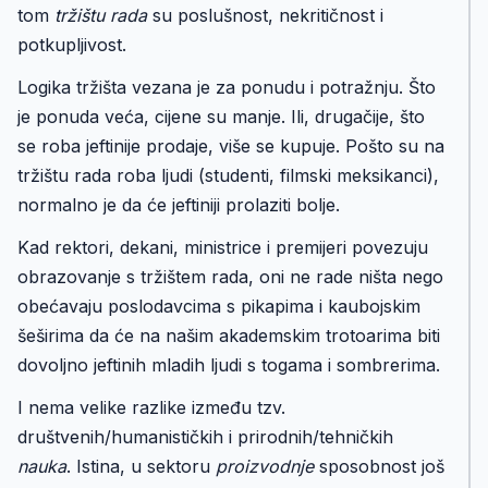
tom
tržištu rada
su poslušnost, nekritičnost i
potkupljivost.
Logika tržišta vezana je za ponudu i potražnju. Što
je ponuda veća, cijene su manje. Ili, drugačije, što
se roba jeftinije prodaje, više se kupuje. Pošto su na
tržištu rada roba ljudi (studenti, filmski meksikanci),
normalno je da će jeftiniji prolaziti bolje.
Kad rektori, dekani, ministrice i premijeri povezuju
obrazovanje s tržištem rada, oni ne rade ništa nego
obećavaju poslodavcima s pikapima i kaubojskim
šeširima da će na našim akademskim trotoarima biti
dovoljno jeftinih mladih ljudi s togama i sombrerima.
I nema velike razlike između tzv.
društvenih/humanističkih i prirodnih/tehničkih
nauka
. Istina, u sektoru
proizvodnje
sposobnost još