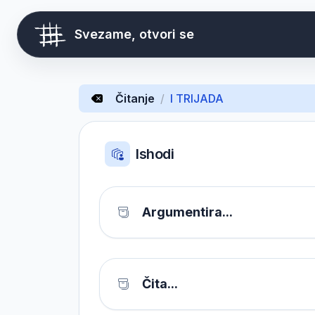
Svezame, otvori se
Čitanje
/
I TRIJADA
Ishodi
Argumentira...
Čita...