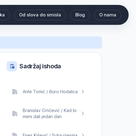
eka
Od slova do smisla
Blog
O nama
Sadržaj ishoda
Ante Tomić / Đuro Hodalica
Branislav Crnčević / Kad bi
meni dali jedan dan
Enes Kišević / Suha pjesma