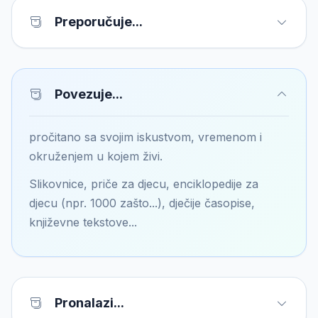
Preporučuje...
Povezuje...
pročitano sa svojim iskustvom, vremenom i
okruženjem u kojem živi.
Slikovnice, priče za djecu, enciklopedije za
djecu (npr. 1000 zašto...), dječije časopise,
književne tekstove...
Pronalazi...