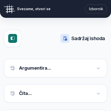
Izbornik
Svezame, otvori se
Sadržaj ishoda
Argumentira...
Čita...