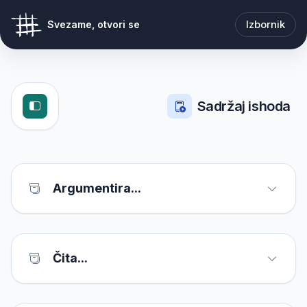
Izbornik
Svezame, otvori se
Sadržaj ishoda
Argumentira...
Čita...