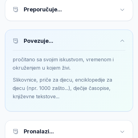
Preporučuje...
Povezuje...
pročitano sa svojim iskustvom, vremenom i
okruženjem u kojem živi.
Slikovnice, priče za djecu, enciklopedije za
djecu (npr. 1000 zašto...), dječije časopise,
književne tekstove...
Pronalazi...