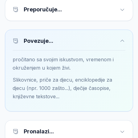
Preporučuje...
Povezuje...
pročitano sa svojim iskustvom, vremenom i
okruženjem u kojem živi.
Slikovnice, priče za djecu, enciklopedije za
djecu (npr. 1000 zašto...), dječije časopise,
književne tekstove...
Pronalazi...