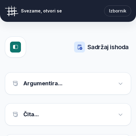
Izbornik
Svezame, otvori se
Sadržaj ishoda
Argumentira...
Čita...