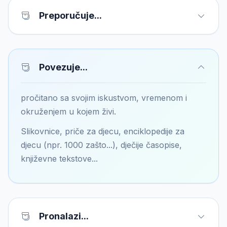
Preporučuje...
Povezuje...
pročitano sa svojim iskustvom, vremenom i
okruženjem u kojem živi.
Slikovnice, priče za djecu, enciklopedije za
djecu (npr. 1000 zašto...), dječije časopise,
književne tekstove...
Pronalazi...