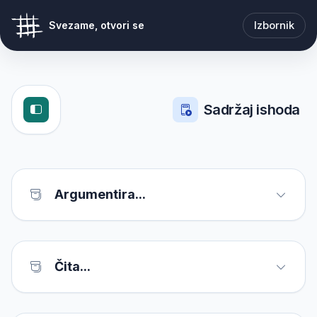
Izbornik
Svezame, otvori se
Sadržaj ishoda
Argumentira...
Čita...