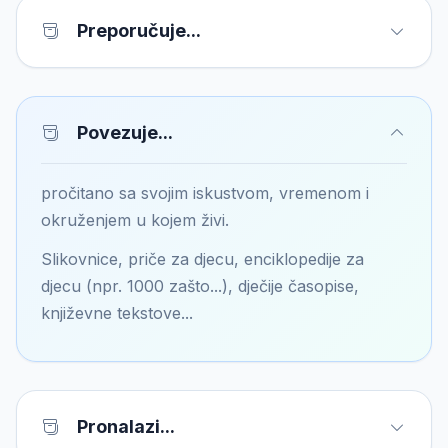
Preporučuje...
Povezuje...
pročitano sa svojim iskustvom, vremenom i
okruženjem u kojem živi.
Slikovnice, priče za djecu, enciklopedije za
djecu (npr. 1000 zašto...), dječije časopise,
književne tekstove...
Pronalazi...