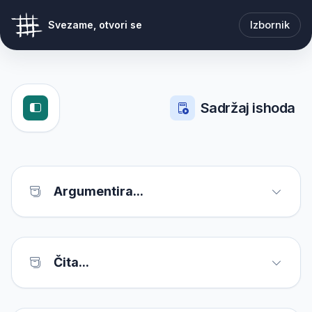
Izbornik
Svezame, otvori se
Sadržaj ishoda
Argumentira...
Čita...