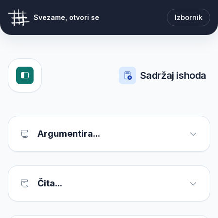
Izbornik
Svezame, otvori se
Sadržaj ishoda
Argumentira...
Čita...