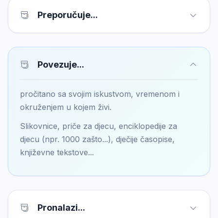
Preporučuje...
Povezuje...
pročitano sa svojim iskustvom, vremenom i
okruženjem u kojem živi.
Slikovnice, priče za djecu, enciklopedije za
djecu (npr. 1000 zašto...), dječije časopise,
književne tekstove...
Pronalazi...