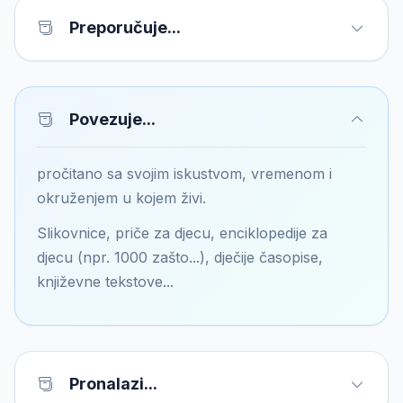
Preporučuje...
Povezuje...
pročitano sa svojim iskustvom, vremenom i
okruženjem u kojem živi.
Slikovnice, priče za djecu, enciklopedije za
djecu (npr. 1000 zašto...), dječije časopise,
književne tekstove...
Pronalazi...