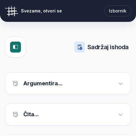
Izbornik
Svezame, otvori se
Sadržaj ishoda
Argumentira...
Čita...