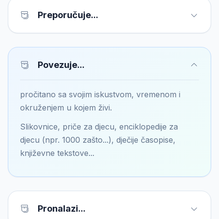
Preporučuje...
Povezuje...
pročitano sa svojim iskustvom, vremenom i
okruženjem u kojem živi.
Slikovnice, priče za djecu, enciklopedije za
djecu (npr. 1000 zašto...), dječije časopise,
književne tekstove...
Pronalazi...