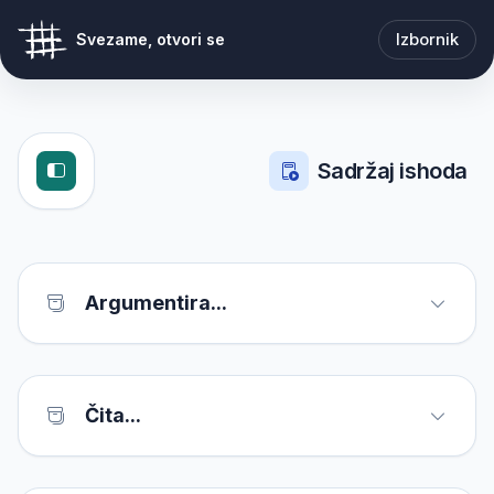
Izbornik
Svezame, otvori se
Sadržaj ishoda
Argumentira...
Čita...