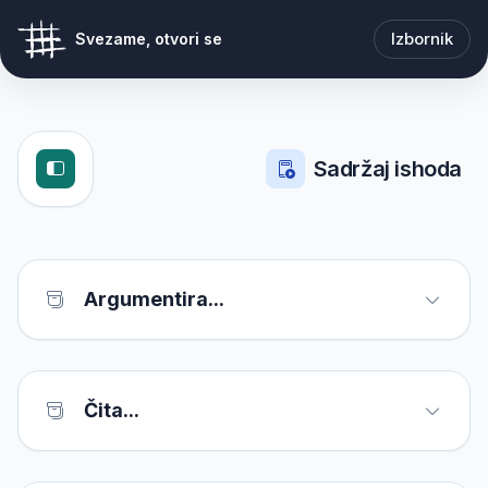
Izbornik
Svezame, otvori se
Sadržaj ishoda
Argumentira...
Čita...