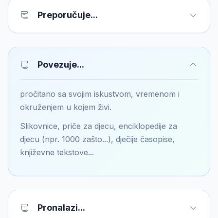
Preporučuje...
Povezuje...
pročitano sa svojim iskustvom, vremenom i
okruženjem u kojem živi.
Slikovnice, priče za djecu, enciklopedije za
djecu (npr. 1000 zašto...), dječije časopise,
književne tekstove...
Pronalazi...