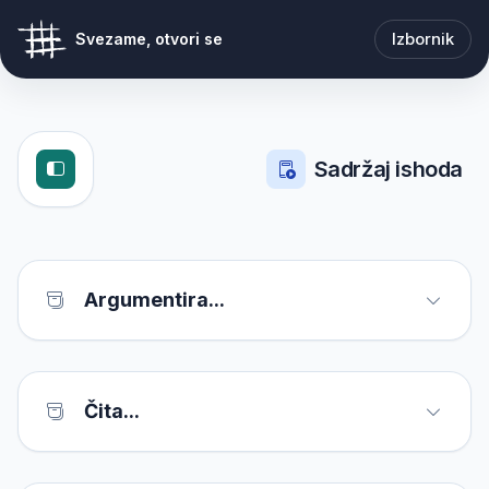
Izbornik
Svezame, otvori se
Sadržaj ishoda
Argumentira...
Čita...