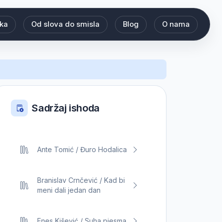
eka
Od slova do smisla
Blog
O nama
Sadržaj ishoda
Ante Tomić / Đuro Hodalica
Branislav Crnčević / Kad bi
meni dali jedan dan
Enes Kišević / Suha pjesma