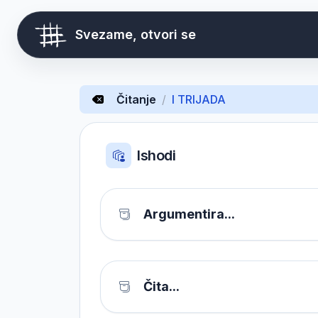
Svezame, otvori se
Čitanje
/
I TRIJADA
Ishodi
Argumentira...
Čita...