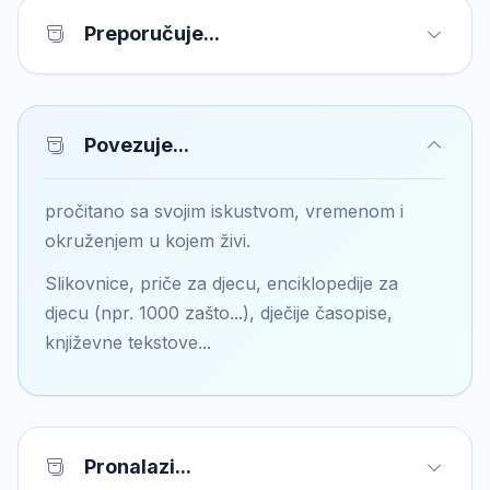
Preporučuje...
Povezuje...
pročitano sa svojim iskustvom, vremenom i
okruženjem u kojem živi.
Slikovnice, priče za djecu, enciklopedije za
djecu (npr. 1000 zašto...), dječije časopise,
književne tekstove...
Pronalazi...