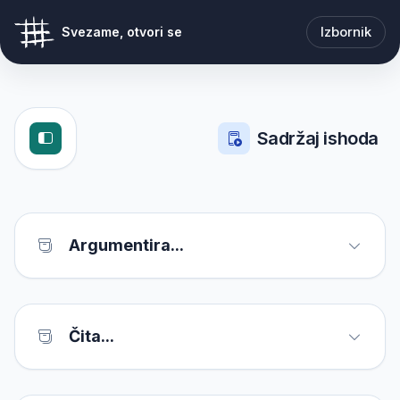
Izbornik
Svezame, otvori se
Sadržaj ishoda
Argumentira...
Čita...