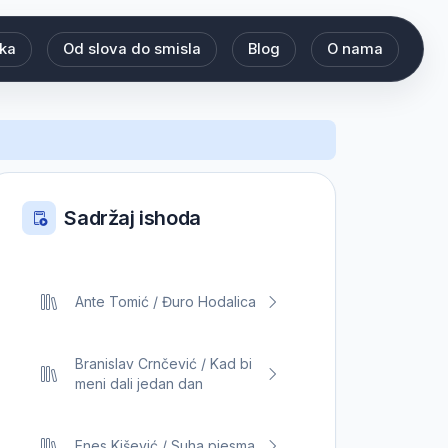
eka
Od slova do smisla
Blog
O nama
Sadržaj ishoda
Ante Tomić / Đuro Hodalica
Branislav Crnčević / Kad bi
meni dali jedan dan
Enes Kišević / Suha pjesma