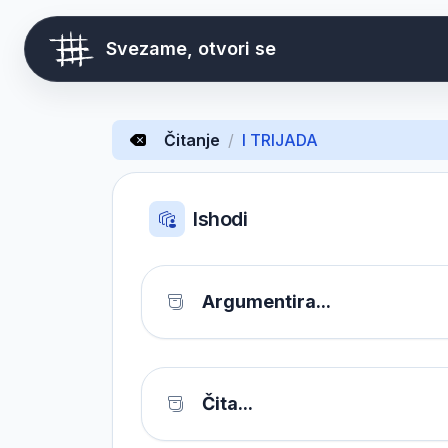
Svezame, otvori se
Čitanje
/
I TRIJADA
Ishodi
Argumentira...
Čita...