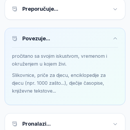
Preporučuje...
Povezuje...
pročitano sa svojim iskustvom, vremenom i
okruženjem u kojem živi.
Slikovnice, priče za djecu, enciklopedije za
djecu (npr. 1000 zašto...), dječije časopise,
književne tekstove...
Pronalazi...