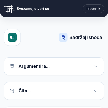
Izbornik
Svezame, otvori se
Sadržaj ishoda
Argumentira...
Čita...