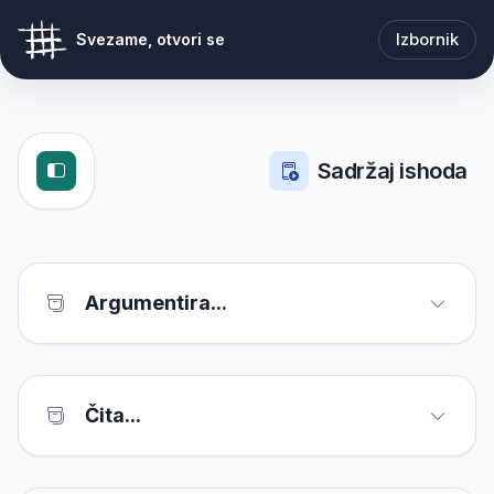
Izbornik
Svezame, otvori se
Sadržaj ishoda
Argumentira...
Čita...