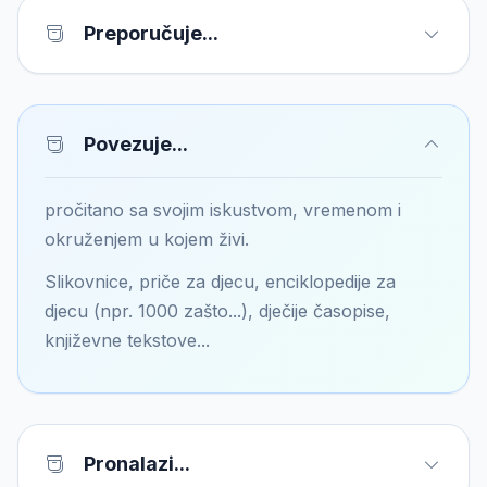
Preporučuje...
Povezuje...
pročitano sa svojim iskustvom, vremenom i
okruženjem u kojem živi.
Slikovnice, priče za djecu, enciklopedije za
djecu (npr. 1000 zašto...), dječije časopise,
književne tekstove...
Pronalazi...