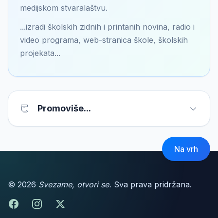
medijskom stvaralaštvu.
...izradi školskih zidnih i printanih novina, radio i
video programa, web-stranica škole, školskih
projekata...
Promoviše...
Na vrh
© 2026
Svezame, otvori se.
Sva prava pridržana.