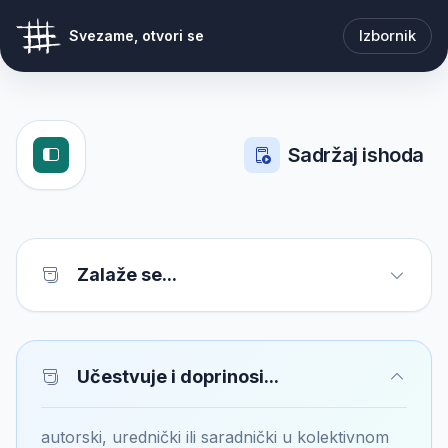
Izbornik
Svezame, otvori se
Sadržaj ishoda
Zalaže se...
Učestvuje i doprinosi...
autorski, urednički ili saradnički u kolektivnom