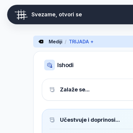
Svezame, otvori se
Mediji
/
TRIJADA +
Ishodi
Zalaže se...
Učestvuje i doprinosi...