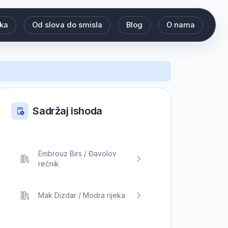
eka
Od slova do smisla
Blog
O nama
Sadržaj ishoda
Embrouz Birs / Đavolov
rečnik
Mak Dizdar / Modra rijeka