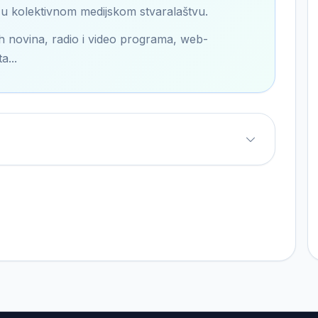
ki u kolektivnom medijskom stvaralaštvu.
anih novina, radio i video programa, web-
a...