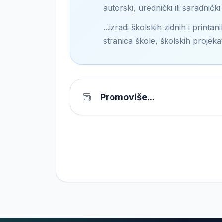
autorski, urednički ili saradnič
...izradi školskih zidnih i print
stranica škole, školskih projekat
Promoviše...