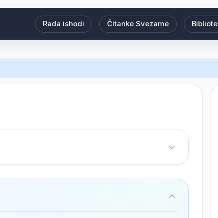
Rada ishodi
Čitanke Svezame
Bibliot