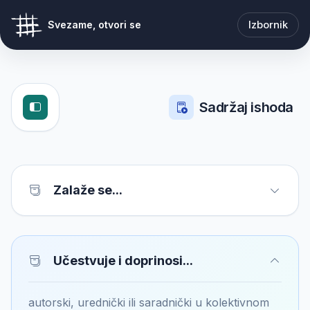
Izbornik
Svezame, otvori se
Sadržaj ishoda
Zalaže se...
Učestvuje i doprinosi...
autorski, urednički ili saradnički u kolektivnom