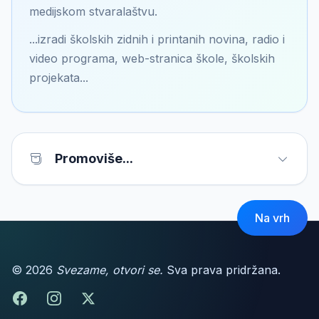
medijskom stvaralaštvu.
...izradi školskih zidnih i printanih novina, radio i
video programa, web-stranica škole, školskih
projekata...
Promoviše...
Na vrh
© 2026
Svezame, otvori se.
Sva prava pridržana.