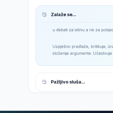
Zalaže se...
u debati za istinu a ne za pobje
Uspješno predlaže, kritikuje, izv
složenije argumente. Učestvuje 
Pažljivo sluša...
Postavlja konstruktivna pita