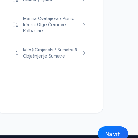
Marina Cvetajeva / Pismo
kćerci Olge Černove-
Kolbasine
Miloš Crnjanski / Sumatra &
Objašnjenje Sumatre
Na vrh