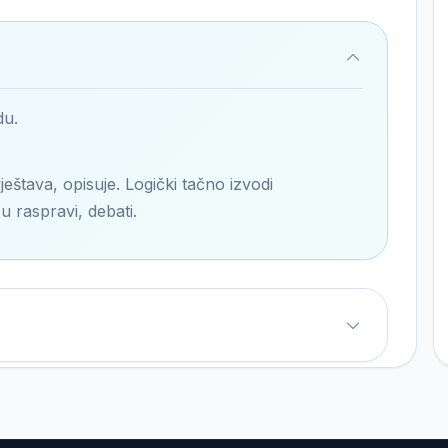
du.
ještava, opisuje. Logički tačno izvodi
u raspravi, debati.
nja...