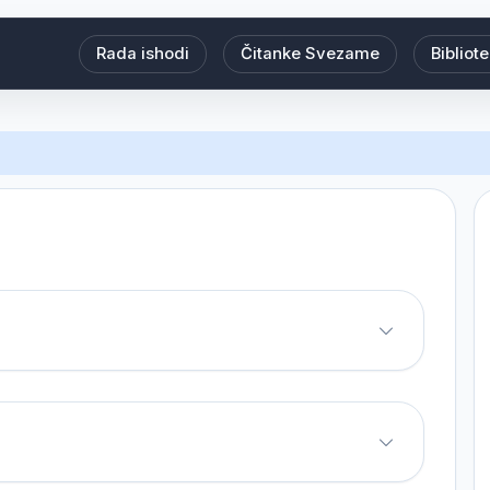
Rada ishodi
Čitanke Svezame
Bibliot