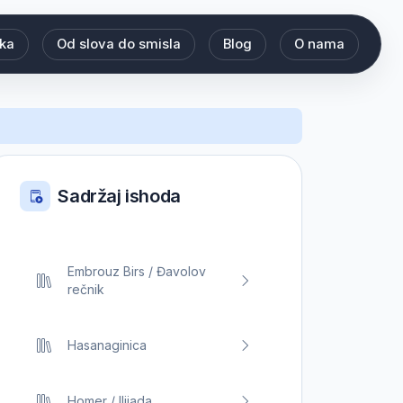
eka
Od slova do smisla
Blog
O nama
Sadržaj ishoda
Embrouz Birs / Đavolov
rečnik
Hasanaginica
Homer / Ilijada