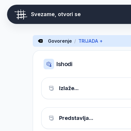
Svezame, otvori se
Govorenje
/
TRIJADA +
Ishodi
Izlaže...
Predstavlja...