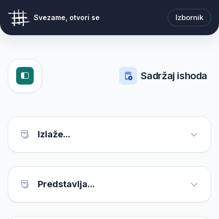
Izbornik
Svezame, otvori se
Sadržaj ishoda
Izlaže...
Predstavlja...