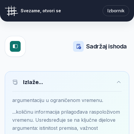
Izbornik
Svezame, otvori se
Sadržaj ishoda
Izlaže...
argumentaciju u ograničenom vremenu.
...količinu informacija prilagođava raspoloživom
vremenu. Usredsređuje se na ključne dijelove
argumenta: istinitost premisa, važnost