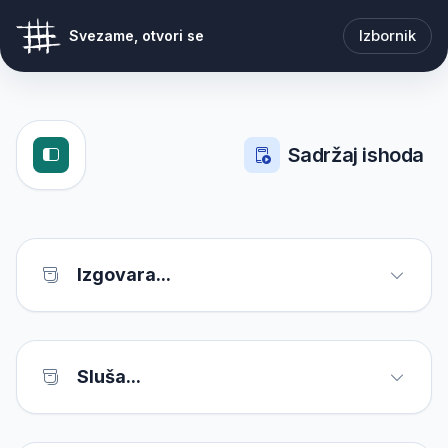
Izbornik
Svezame, otvori se
Sadržaj ishoda
Izgovara...
Sluša...