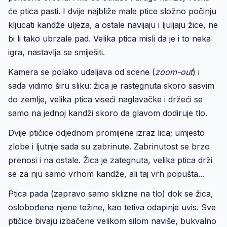
će ptica pasti. I dvije najbliže male ptice složno počinju
kljucati kandže uljeza, a ostale navijaju i ljuljaju žice, ne
bi li tako ubrzale pad. Velika ptica misli da je i to neka
igra, nastavlja se smiješiti.
Kamera se polako udaljava od scene (
zoom-out
) i
sada vidimo širu sliku: žica je rastegnuta skoro sasvim
do zemlje, velika ptica viseći naglavačke i držeći se
samo na jednoj kandži skoro da glavom dodiruje tlo.
Dvije ptičice odjednom promijene izraz lica; umjesto
zlobe i ljutnje sada su zabrinute. Zabrinutost se brzo
prenosi i na ostale. Žica je zategnuta, velika ptica drži
se za nju samo vrhom kandže, ali taj vrh popušta...
Ptica pada (zapravo samo sklizne na tlo) dok se žica,
oslobođena njene težine, kao tetiva odapinje uvis. Sve
ptičice bivaju izbačene velikom silom naviše, bukvalno