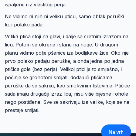
ispaljene i iz vlastitog perja.
Ne vidimo ni njih ni veliku pticu, samo oblak peruški
koji polako pada.
Velika ptica stoji na glavi, i dalje sa sretnim izrazom na
licu. Potom se okrene i stane na noge. U drugom
planu vidimo polje pšenice iza bodljikave žice. Oko nje
prvo polako padaju peruške, a onda jedna po jedna
ptičica gole (bez perja). Velikoj ptici je to smiješno, i
počinje se grohotom smijati, dodajući ptičicama
peruške da se sakriju, kao smokvinim listovima. Ptičice
sada imaju drugačiji izraz lica, nisu više bijesne i ohole
nego postiđene. Sve se sakrivaju iza velike, koja se ne
prestaje smijati.
Na vrh