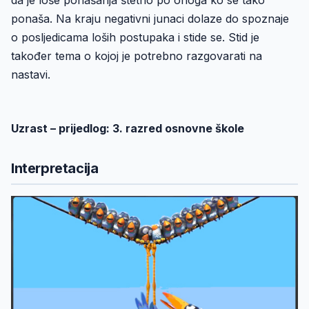
da je loše ponašanja štetno po onoga ko se tako
ponaša. Na kraju negativni junaci dolaze do spoznaje
o posljedicama loših postupaka i stide se. Stid je
također tema o kojoj je potrebno razgovarati na
nastavi.
Uzrast – prijedlog: 3. razred osnovne škole
Interpretacija