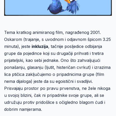
Tema kratkog animiranog film, nagrađenog 2001.
Oskarom (trajanje, s uvodnom i odjavnom špicom 3.25
minuta), jeste
inkluzija
, tačnije posljedice odbijanja
grupe da pojedince koji su drugačiji prihvati i tretira
prijateljski, kao sebi jednake. Ono što zahvaljujući
ponašanju, glasanju (ljutit, histeričan cvrkut) i izrazima
lica ptičica zaključujemo o pripadnicima grupe (film
nema dijaloga) jeste da su egoistični i svadljivi.
Prisvajaju prostor po pravu prvenstva, ne žele nikoga
u svojoj blizini, čak ni pripadnike svoje grupe, ali se
udružuju protiv pridošlice s očigledno blagom ćudi i
dobrim namjerama.