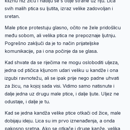
kliznu niz žicu i nabiju se s obje strane uz nju. Lica
svih malih ptica su ljutita, izraz velike zadovoljan i
sretan.
Male ptice protestuju glasno, očito ne žele pridošlicu
među sobom, ali velika ptica ne prepoznaje ljutnju.
Pogrešno zaključi da je to način prijateljske
komunikacije, pa i ona počinje da se glasa.
Kad shvate da se riječima ne mogu osloboditi uljeza,
jedna od ptičica kljunom udari veliku u kandže i ona
izgubi ravnotežu, ali se ipak prije nego padne uhvati
za žicu, na kojoj sada visi. Vidimo samo natisnute i
dalje jedna uz drugu male ptice, i dalje ljute. Uljez ne
odustaje, i dalje je tu.
Kad se jedna kandža velike ptice otkači od žice, male
dobijaju ideju. Lica su im prvo iznenađenja, a onda
pakosno sretna. Ako se otkače i druge kanže, velika