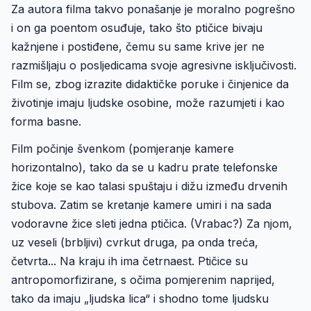
Za autora filma takvo ponašanje je moralno pogrešno
i on ga poentom osuđuje, tako što ptičice bivaju
kažnjene i postiđene, čemu su same krive jer ne
razmišljaju o posljedicama svoje agresivne isključivosti.
Film se, zbog izrazite didaktičke poruke i činjenice da
životinje imaju ljudske osobine, može razumjeti i kao
forma basne.
Film počinje švenkom (pomjeranje kamere
horizontalno), tako da se u kadru prate telefonske
žice koje se kao talasi spuštaju i dižu između drvenih
stubova. Zatim se kretanje kamere umiri i na sada
vodoravne žice sleti jedna ptičica. (Vrabac?) Za njom,
uz veseli (brbljivi) cvrkut druga, pa onda treća,
četvrta... Na kraju ih ima četrnaest. Ptičice su
antropomorfizirane, s očima pomjerenim naprijed,
tako da imaju „ljudska lica“ i shodno tome ljudsku