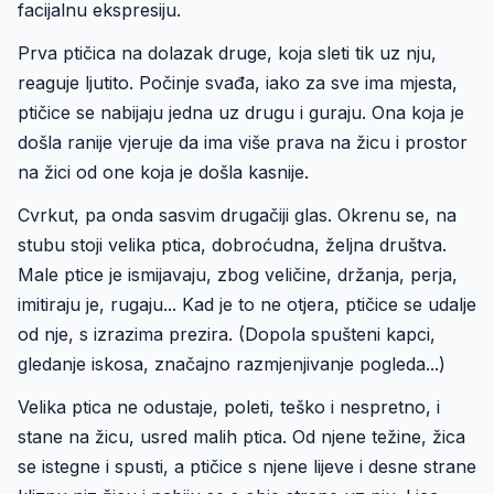
facijalnu ekspresiju.
Prva ptičica na dolazak druge, koja sleti tik uz nju,
reaguje ljutito. Počinje svađa, iako za sve ima mjesta,
ptičice se nabijaju jedna uz drugu i guraju. Ona koja je
došla ranije vjeruje da ima više prava na žicu i prostor
na žici od one koja je došla kasnije.
Cvrkut, pa onda sasvim drugačiji glas. Okrenu se, na
stubu stoji velika ptica, dobroćudna, željna društva.
Male ptice je ismijavaju, zbog veličine, držanja, perja,
imitiraju je, rugaju... Kad je to ne otjera, ptičice se udalje
od nje, s izrazima prezira. (Dopola spušteni kapci,
gledanje iskosa, značajno razmjenjivanje pogleda...)
Velika ptica ne odustaje, poleti, teško i nespretno, i
stane na žicu, usred malih ptica. Od njene težine, žica
se istegne i spusti, a ptičice s njene lijeve i desne strane