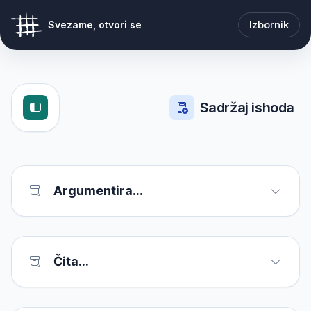
Izbornik
Svezame, otvori se
Sadržaj ishoda
Argumentira...
Čita...