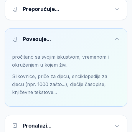
Preporučuje...
Povezuje...
pročitano sa svojim iskustvom, vremenom i
okruženjem u kojem živi.
Slikovnice, priče za djecu, enciklopedije za
djecu (npr. 1000 zašto...), dječije časopise,
književne tekstove...
Pronalazi...