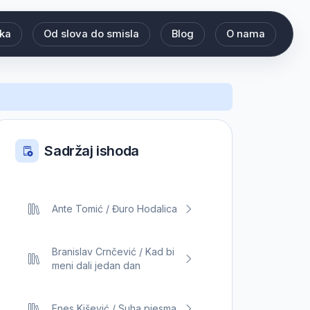
eka
Od slova do smisla
Blog
O nama
Sadržaj ishoda
Ante Tomić / Đuro Hodalica
Branislav Crnčević / Kad bi
meni dali jedan dan
Enes Kišević / Suha pjesma