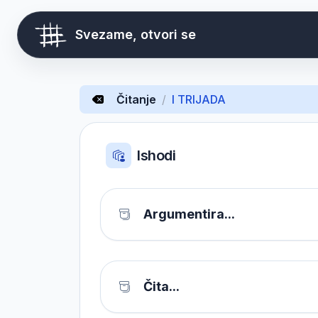
Svezame, otvori se
Čitanje
/
I TRIJADA
Ishodi
Argumentira...
Čita...