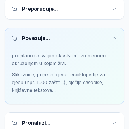
Preporučuje...
Povezuje...
pročitano sa svojim iskustvom, vremenom i
okruženjem u kojem živi.
Slikovnice, priče za djecu, enciklopedije za
djecu (npr. 1000 zašto...), dječije časopise,
književne tekstove...
Pronalazi...