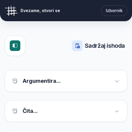
Izbornik
Svezame, otvori se
Sadržaj ishoda
Argumentira...
Čita...