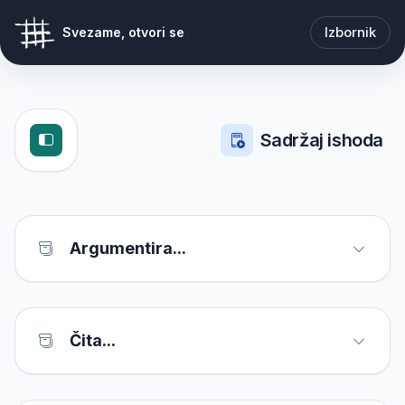
Izbornik
Svezame, otvori se
Sadržaj ishoda
Argumentira...
Čita...