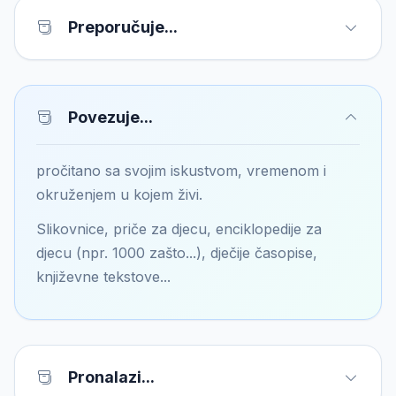
Preporučuje...
Povezuje...
pročitano sa svojim iskustvom, vremenom i
okruženjem u kojem živi.
Slikovnice, priče za djecu, enciklopedije za
djecu (npr. 1000 zašto...), dječije časopise,
književne tekstove...
Pronalazi...