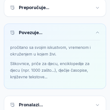
Preporučuje...
Povezuje...
pročitano sa svojim iskustvom, vremenom i
okruženjem u kojem živi.
Slikovnice, priče za djecu, enciklopedije za
djecu (npr. 1000 zašto...), dječije časopise,
književne tekstove...
Pronalazi...