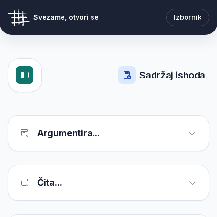
Izbornik
Svezame, otvori se
Sadržaj ishoda
Argumentira...
Čita...