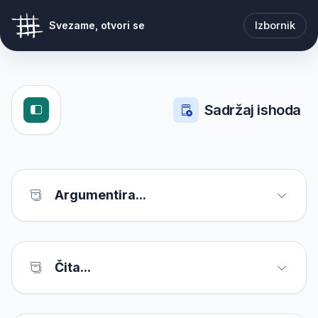
Izbornik
Svezame, otvori se
Sadržaj ishoda
Argumentira...
Čita...