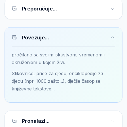
Preporučuje...
Povezuje...
pročitano sa svojim iskustvom, vremenom i
okruženjem u kojem živi.
Slikovnice, priče za djecu, enciklopedije za
djecu (npr. 1000 zašto...), dječije časopise,
književne tekstove...
Pronalazi...