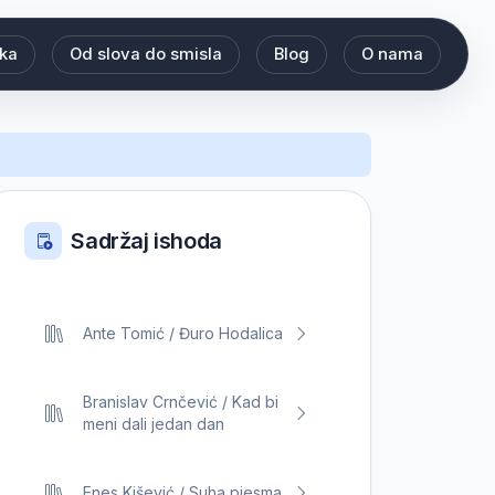
eka
Od slova do smisla
Blog
O nama
Sadržaj ishoda
Ante Tomić / Đuro Hodalica
Branislav Crnčević / Kad bi
meni dali jedan dan
Enes Kišević / Suha pjesma