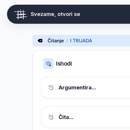
Svezame, otvori se
Čitanje
/
I TRIJADA
Ishodi
Argumentira...
Čita...