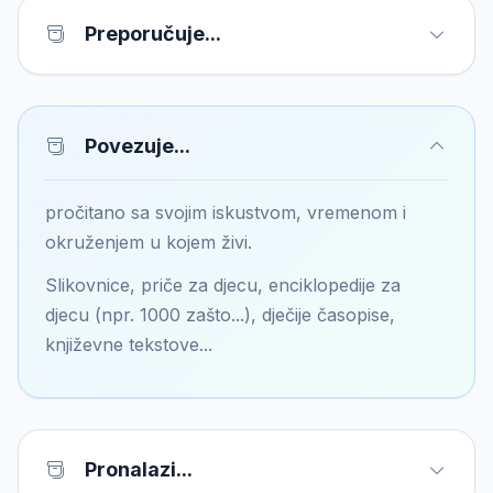
Preporučuje...
Povezuje...
pročitano sa svojim iskustvom, vremenom i
okruženjem u kojem živi.
Slikovnice, priče za djecu, enciklopedije za
djecu (npr. 1000 zašto...), dječije časopise,
književne tekstove...
Pronalazi...