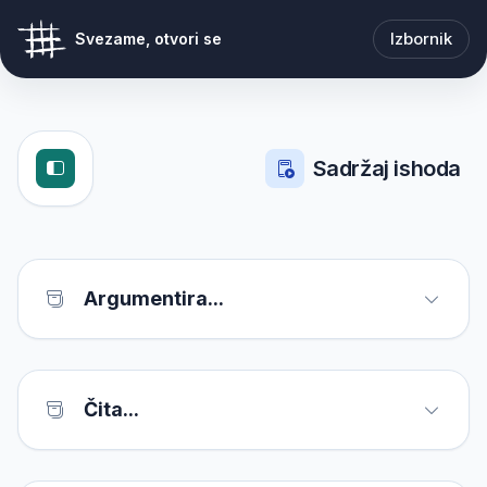
Izbornik
Svezame, otvori se
Sadržaj ishoda
Argumentira...
Čita...