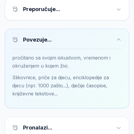
Preporučuje...
Povezuje...
pročitano sa svojim iskustvom, vremenom i
okruženjem u kojem živi.
Slikovnice, priče za djecu, enciklopedije za
djecu (npr. 1000 zašto...), dječije časopise,
književne tekstove...
Pronalazi...