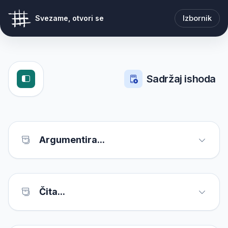
Izbornik
Svezame, otvori se
Sadržaj ishoda
Argumentira...
Čita...