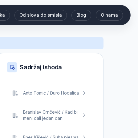
eka
Od slova do smisla
Blog
O nama
Sadržaj ishoda
Ante Tomić / Đuro Hodalica
Branislav Crnčević / Kad bi
meni dali jedan dan
Enes Kišević / Suha pjesma