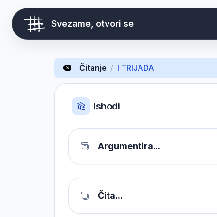
Svezame, otvori se
Čitanje
/
I TRIJADA
Ishodi
Argumentira...
Čita...