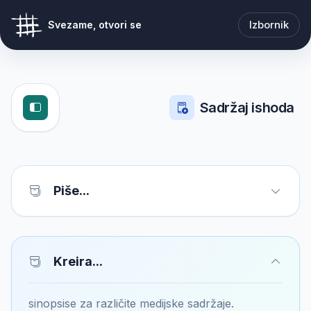
Izbornik
Svezame, otvori se
Sadržaj ishoda
Piše...
Kreira...
sinopsise za različite medijske sadržaje.