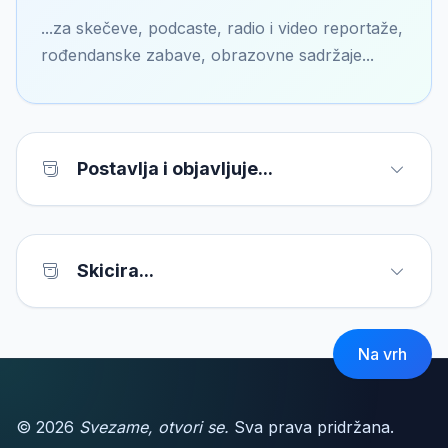
...za skečeve, podcaste, radio i video reportaže,
rođendanske zabave, obrazovne sadržaje...
Postavlja i objavljuje...
Skicira...
Na vrh
© 2026
Svezame, otvori se.
Sva prava pridržana.