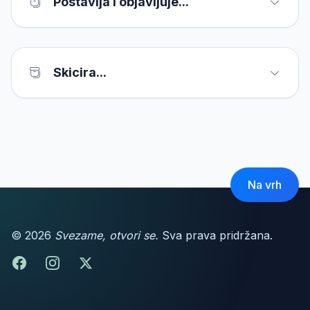
Postavlja i objavljuje...
Skicira...
Na vrh
© 2026
Svezame, otvori se.
Sva prava pridržana.