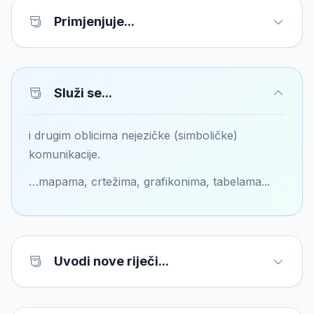
Primjenjuje...
Služi se...
i drugim oblicima nejezičke (simboličke)
komunikacije.
…mapama, crtežima, grafikonima, tabelama...
Uvodi nove riječi...